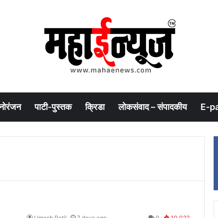
नोरंजन
पाटी-पुस्तक
क्रिडा
लोकसंवाद – संपादकीय
E-p
Umesh Patil
7 days ago
0
10,022