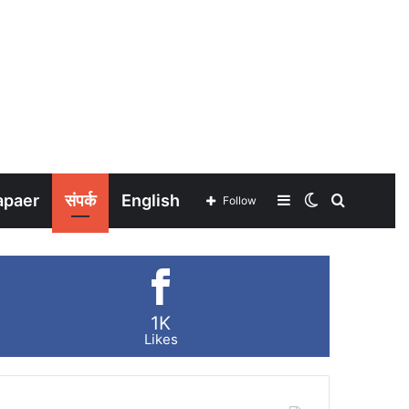
apaer
संपर्क
English
Sidebar
Switch
Search
Follow
skin
for
1K
Likes