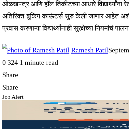
ओळखपत्र आणि हॉल तिकीटच्या आधारे विद्यार्थ्यांना रेल्
अतिरिक्त बुकिंग काऊंटर्स सुरु केली जाणार आहेत अश
प्रवास करणाऱ्या विद्यार्थ्यांनाही सुरक्षेच्या नियमांचं पा
Ramesh Patil
Septem
0
324
1 minute read
Share
Facebook
Twitter
LinkedIn
Pinterest
WhatsApp
Telegram
Share
Print
Share
Job Alert
via
Facebook
Twitter
LinkedIn
Pinterest
Messenger
Messenger
WhatsApp
Telegram
Share
Print
Email
via
Email