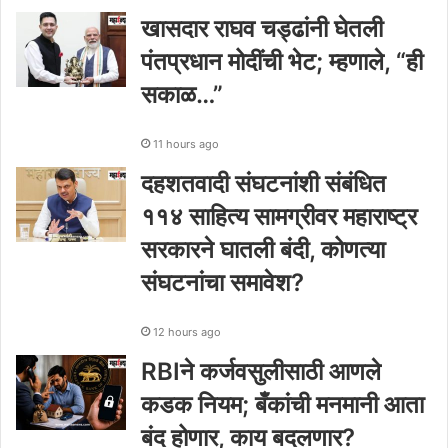
खासदार राघव चड्ढांनी घेतली
पंतप्रधान मोदींची भेट; म्हणाले, “ही
सकाळ…”
11 hours ago
दहशतवादी संघटनांशी संबंधित
११४ साहित्य सामग्रीवर महाराष्ट्र
सरकारने घातली बंदी, कोणत्या
संघटनांचा समावेश?
12 hours ago
RBIने कर्जवसुलीसाठी आणले
कडक नियम; बँकांची मनमानी आता
बंद होणार, काय बदलणार?