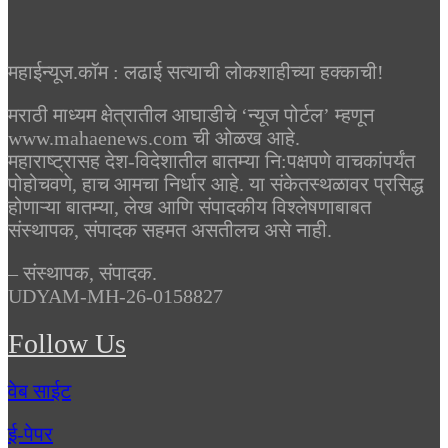
महाईन्यूज.कॉम : लढाई सत्याची लोकशाहीच्या हक्काची!
मराठी माध्यम क्षेत्रातील आघाडीचे ‘न्यूज पोर्टल’ म्हणून
www.mahaenews.com ची ओळख आहे.
महाराष्ट्रासह देश-विदेशातील बातम्या नि:पक्षपणे वाचकांपर्यंत
पोहोचवणे, हाच आमचा निर्धार आहे. या संकेतस्थळावर प्रसिद्ध
होणाऱ्या बातम्या, लेख आणि संपादकीय विश्लेषणाबाबत
संस्थापक, संपादक सहमत असतीलच असे नाही.
– संस्थापक, संपादक.
UDYAM-MH-26-0158827
Follow Us
वेब साईट
ई-पेपर