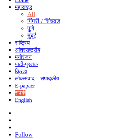
Home
महाराष्ट्र
All
पिंपरी / चिंचवड
पुणे
मुंबई
राष्ट्रिय
आंतरराष्ट्रीय
मनोरंजन
पाटी-पुस्तक
क्रिडा
लोकसंवाद – संपादकीय
E-papaer
संपर्क
English
Search
for
Switch
skin
Sidebar
Follow