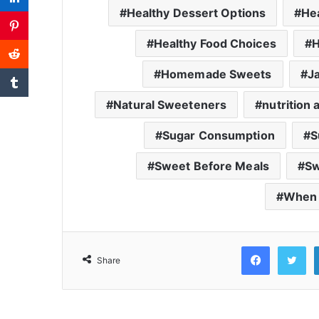
Healthy Dessert Options
He
Healthy Food Choices
H
Homemade Sweets
J
Natural Sweeteners
nutrition 
Sugar Consumption
S
Sweet Before Meals
Sw
When 
Faceb
T
Share