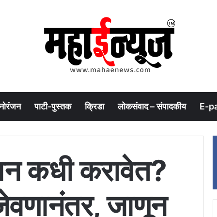
नोरंजन
पाटी-पुस्तक
क्रिडा
लोकसंवाद – संपादकीय
E-p
सेवन कधी करावेत?
ेवणानंतर, जाणून