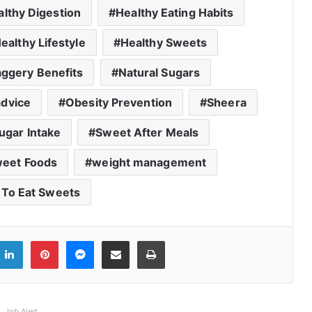
althy Digestion
Healthy Eating Habits
ealthy Lifestyle
Healthy Sweets
aggery Benefits
Natural Sugars
advice
Obesity Prevention
Sheera
ugar Intake
Sweet After Meals
eet Foods
weight management
To Eat Sweets
ook
witter
LinkedIn
Pinterest
Messenger
Share via Email
Print
Job Alert