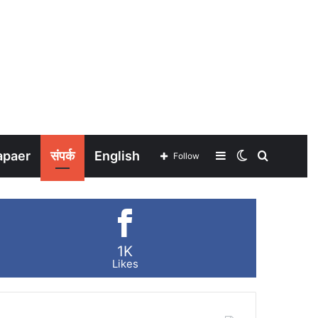
apaer
संपर्क
English
Sidebar
Switch
Search
Follow
skin
for
1K
Likes