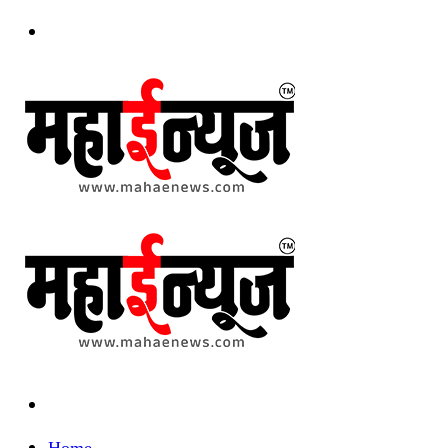
Menu
Search
for