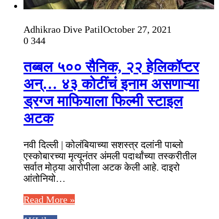
Adhikrao Dive Patil
October 27, 2021
0
344
तब्बल ५०० सैनिक, २२ हेलिकॉप्टर
अन्… ४३ कोटींचं इनाम असणाऱ्या
ड्रग्ज माफियाला फिल्मी स्टाइल
अटक
नवी दिल्ली | कोलंबियाच्या सशस्त्र दलांनी पाब्लो
एस्कोबारच्या मृत्यूनंतर अंमली पदार्थांच्या तस्करीतील
सर्वात मोठ्या आरोपीला अटक केली आहे. दाइरो
आंतोनियो…
Read More »