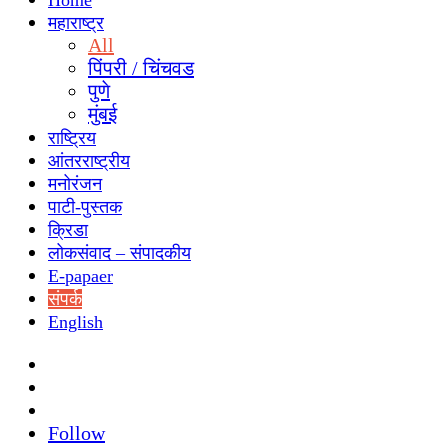
Home
महाराष्ट्र
All
पिंपरी / चिंचवड
पुणे
मुंबई
राष्ट्रिय
आंतरराष्ट्रीय
मनोरंजन
पाटी-पुस्तक
क्रिडा
लोकसंवाद – संपादकीय
E-papaer
संपर्क
English
Search
for
Switch
skin
Sidebar
Follow