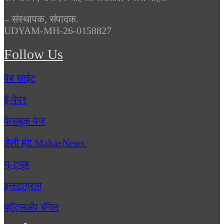
– संस्थापक, संपादक.
UDYAM-MH-26-0158827
Follow Us
वेब साईट
ई-पेपर
फेसबूक पेज
डेली हंट MahaeNews
यु-ट्यूब
इन्स्टाग्राम
व्हॉट्सॲप चॅनेल