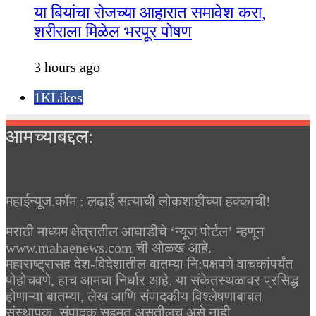
या बियांचा रोजच्या आहारात समावेश करा,
शरीराला मिळेल भरपूर पोषण
3 hours ago
1K
Likes
आमच्याबद्दल:
महाईन्यूज.कॉम : लढाई सत्याची लोकशाहीच्या हक्काची!
मराठी माध्यम क्षेत्रातील आघाडीचे ‘न्यूज पोर्टल’ म्हणून
www.mahaenews.com ची ओळख आहे.
महाराष्ट्रासह देश-विदेशातील बातम्या नि:पक्षपणे वाचकांपर्यंत
पोहोचवणे, हाच आमचा निर्धार आहे. या संकेतस्थळावर प्रसिद्ध
होणाऱ्या बातम्या, लेख आणि संपादकीय विश्लेषणाबाबत
संस्थापक, संपादक सहमत असतीलच असे नाही.