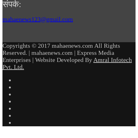
संपर्क:
mahaenews123@gmail.com
Copyrights © 2017 mahaenews.com All Rights
Reserved. | mahaenews.com | Express Media
Enterprises | Website Developed By
Amral Infotech
Pvt. Ltd.
Facebook
Twitter
YouTube
Instagram
Telegram
WhatsApp
inStories
Back