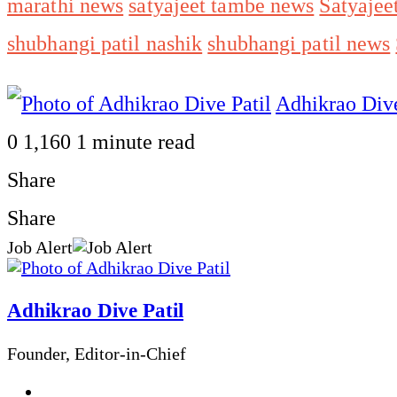
marathi news
satyajeet tambe news
Satyajee
shubhangi patil nashik
shubhangi patil news
Adhikrao Dive
0
1,160
1 minute read
Share
Facebook
Twitter
LinkedIn
Pinterest
WhatsApp
Telegram
Share
Print
Share
Job Alert
via
Facebook
Twitter
LinkedIn
Pinterest
Messenger
Messenger
WhatsApp
Telegram
Share
Print
Email
via
Adhikrao Dive Patil
Email
Founder, Editor-in-Chief
Website