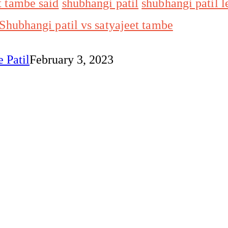
t tambe said
shubhangi patil
shubhangi patil l
Shubhangi patil vs satyajeet tambe
 Patil
February 3, 2023