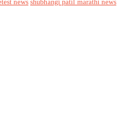
etest news
shubhangi patil marathi news