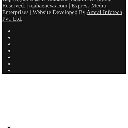
Reserved. | mahaenews.com | Express Media
Enterprises | Website Developed By
Amral Infotech
Pvt. Ltd.
Facebook
Twitter
YouTube
Instagram
Telegram
WhatsApp
inStories
Facebook
Twitter
WhatsApp
Telegram
Back
to
top
button