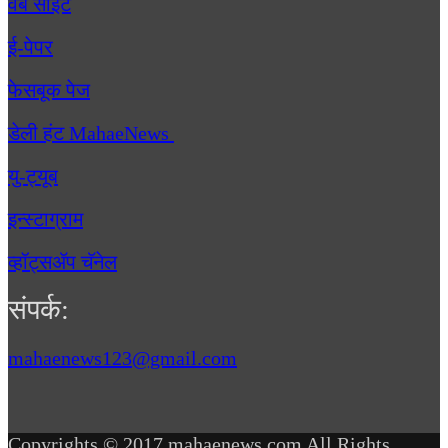
वेब साईट
ई-पेपर
फेसबूक पेज
डेली हंट MahaeNews
यु-ट्यूब
इन्स्टाग्राम
व्हॉट्सॲप चॅनेल
संपर्क:
mahaenews123@gmail.com
Copyrights © 2017 mahaenews.com All Rights