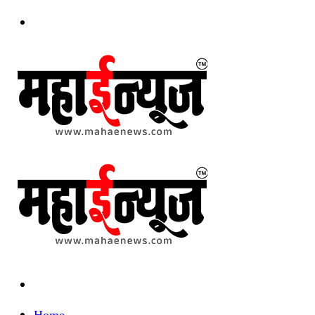
Menu
Search
for