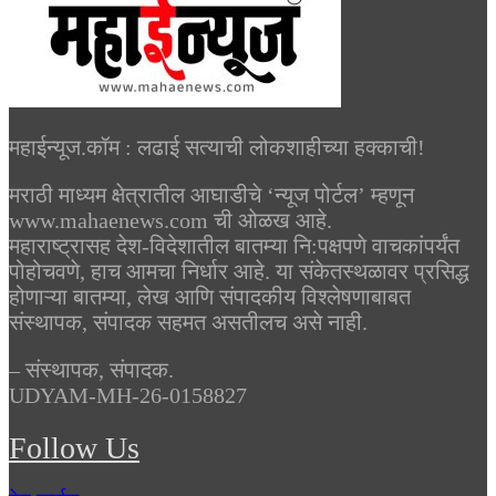
महाईन्यूज.कॉम : लढाई सत्याची लोकशाहीच्या हक्काची!
मराठी माध्यम क्षेत्रातील आघाडीचे ‘न्यूज पोर्टल’ म्हणून
www.mahaenews.com ची ओळख आहे.
महाराष्ट्रासह देश-विदेशातील बातम्या नि:पक्षपणे वाचकांपर्यंत
पोहोचवणे, हाच आमचा निर्धार आहे. या संकेतस्थळावर प्रसिद्ध
होणाऱ्या बातम्या, लेख आणि संपादकीय विश्लेषणाबाबत
संस्थापक, संपादक सहमत असतीलच असे नाही.
– संस्थापक, संपादक.
UDYAM-MH-26-0158827
Follow Us