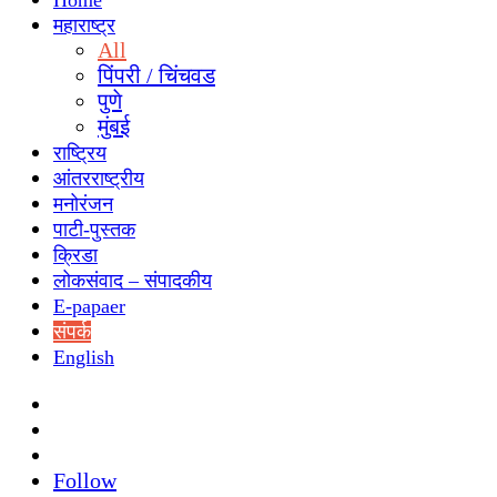
Home
महाराष्ट्र
All
पिंपरी / चिंचवड
पुणे
मुंबई
राष्ट्रिय
आंतरराष्ट्रीय
मनोरंजन
पाटी-पुस्तक
क्रिडा
लोकसंवाद – संपादकीय
E-papaer
संपर्क
English
Search
for
Switch
skin
Sidebar
Follow