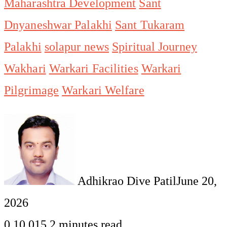
Maharashtra Development
Sant
Dnyaneshwar Palakhi
Sant Tukaram
Palakhi
solapur news
Spiritual Journey
Wakhari
Warkari Facilities
Warkari
Pilgrimage
Warkari Welfare
Adhikrao Dive Patil
June 20,
2026
0
10,015
2 minutes read