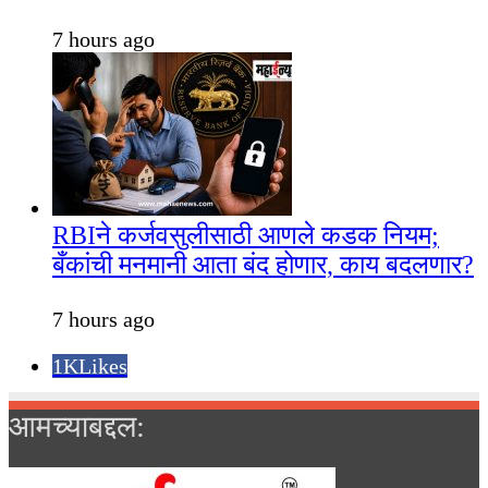
7 hours ago
RBIने कर्जवसुलीसाठी आणले कडक नियम;
बँकांची मनमानी आता बंद होणार, काय बदलणार?
7 hours ago
1K
Likes
आमच्याबद्दल: