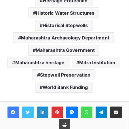
Heritage Protection
Historic Water Structures
Historical Stepwells
Maharashtra Archaeology Department
Maharashtra Government
Maharashtra heritage
Mitra Institution
Stepwell Preservation
World Bank Funding
Facebook
Twitter
LinkedIn
Pinterest
Messenger
WhatsApp
Teleg
Share 
Print