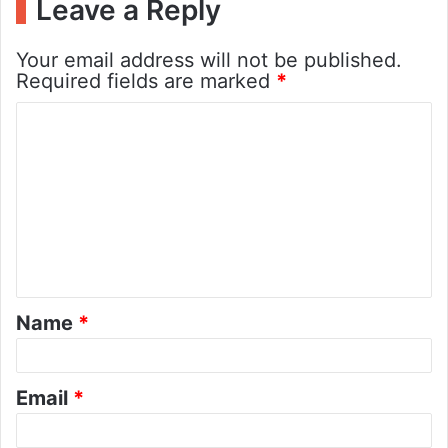
Leave a Reply
Your email address will not be published.
Required fields are marked
*
C
o
m
m
e
n
t
Name
*
*
Email
*