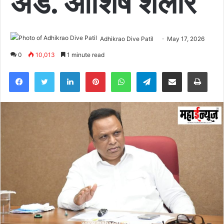
ॲड. आशिष शेलार
Adhikrao Dive Patil
May 17, 2026
0
10,013
1 minute read
Facebook
Twitter
LinkedIn
Pinterest
WhatsApp
Telegram
Share via Email
Pri