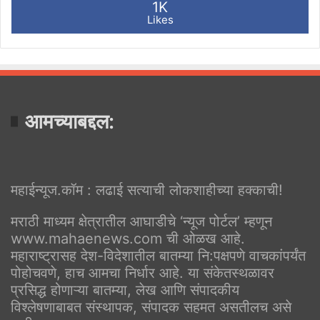
1K
Likes
आमच्याबद्दल:
महाईन्यूज.कॉम : लढाई सत्याची लोकशाहीच्या हक्काची!
मराठी माध्यम क्षेत्रातील आघाडीचे ‘न्यूज पोर्टल’ म्हणून
www.mahaenews.com ची ओळख आहे.
महाराष्ट्रासह देश-विदेशातील बातम्या नि:पक्षपणे वाचकांपर्यंत
पोहोचवणे, हाच आमचा निर्धार आहे. या संकेतस्थळावर
प्रसिद्ध होणाऱ्या बातम्या, लेख आणि संपादकीय
विश्लेषणाबाबत संस्थापक, संपादक सहमत असतीलच असे