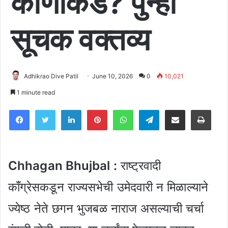
कोणाकडे? पुन्हा
सूचक वक्तव्य
Adhikrao Dive Patil
June 10, 2026
0
10,021
1 minute read
Facebook
Twitter
LinkedIn
Pinterest
WhatsApp
Telegram
Share via Email
Pri
Chhagan Bhujbal :
राष्ट्रवादी
काँग्रेसकडून राज्यसभेची उमेदवारी न मिळाल्याने
ज्येष्ठ नेते छगन भुजबळ नाराज असल्याची चर्चा