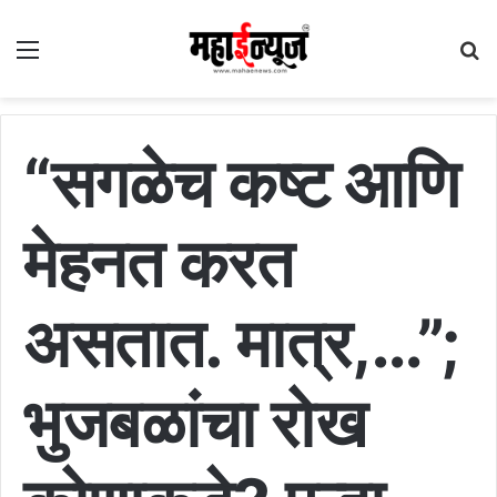
Menu
S
fo
“सगळेच कष्ट आणि
मेहनत करत
असतात. मात्र,…”;
भुजबळांचा रोख