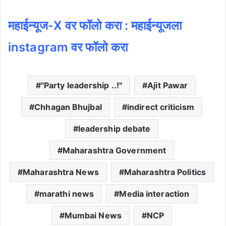
महाईन्यूज-X वर फॉलो क
रा :
महाईन्यूजला
instagram वर फॉलो करा
"Party leadership ..!"
Ajit Pawar
Chhagan Bhujbal
indirect criticism
leadership debate
Maharashtra Government
Maharashtra News
Maharashtra Politics
marathi news
Media interaction
Mumbai News
NCP