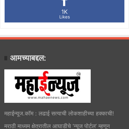
1K
Likes
आमच्याबद्दल:
महाईन्यूज.कॉम : लढाई सत्याची लोकशाहीच्या हक्काची!
मराठी माध्यम क्षेत्रातील आघाडीचे ‘न्यूज पोर्टल’ म्हणून