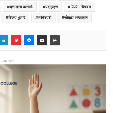
दत्तात्रय कसाळे
पदग्रहण
पिंपरी-चिंचवड
विजय भुसारे
सचिवपदी
सोहळा उत्साहात
ook
witter
LinkedIn
Pinterest
Messenger
Share via Email
Print
Job Alert