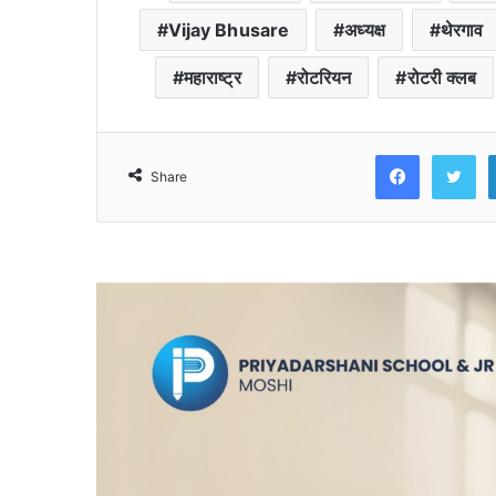
Vijay Bhusare
अध्यक्ष
थेरगाव
महाराष्ट्र
रोटरियन
रोटरी क्लब
Faceb
T
Share