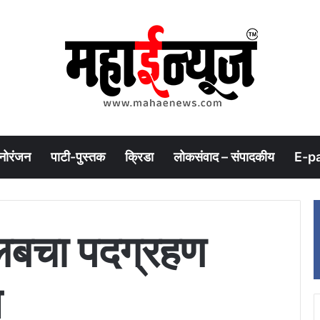
नोरंजन
पाटी-पुस्तक
क्रिडा
लोकसंवाद – संपादकीय
E-p
्लबचा पदग्रहण
त