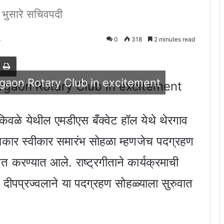
 भुसारे सचिवपदी
4
0
318
2 minutes read
est
e via Email
Print
gaon Rotary Club in excitement
वळे येथील एमडीएस बँक्वेट हॉल येथे थेरगाव
कार स्वीकार समारंभ सोहळा म्हणजेच पदग्रहण
ागत करण्यात आले. राष्ट्रगीताने कार्यक्रमाची
व दीपप्रज्वलाने या पदग्रहण सोहळ्याला सुरुवात