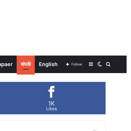
apaer
संपर्क
English
Sidebar
Switch
Search
Follow
skin
for
1K
Likes