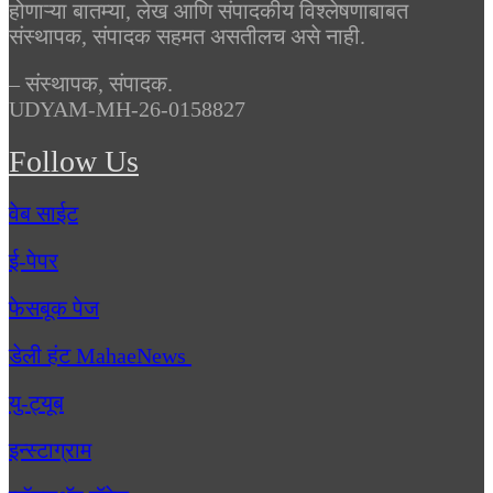
होणाऱ्या बातम्या, लेख आणि संपादकीय विश्लेषणाबाबत
संस्थापक, संपादक सहमत असतीलच असे नाही.
– संस्थापक, संपादक.
UDYAM-MH-26-0158827
Follow Us
वेब साईट
ई-पेपर
फेसबूक पेज
डेली हंट MahaeNews
यु-ट्यूब
इन्स्टाग्राम