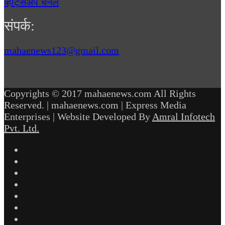
व्हॉट्सॲप चॅनेल
संपर्क:
mahaenews123@gmail.com
Copyrights © 2017 mahaenews.com All Rights
Reserved. | mahaenews.com | Express Media
Enterprises | Website Developed By
Amral Infotech
Pvt. Ltd.
Facebook
Twitter
YouTube
Instagram
Telegram
WhatsApp
inStories