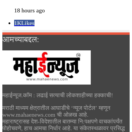
18 hours ago
1K
Likes
आमच्याबद्दल:
महाईन्यूज.कॉम : लढाई सत्याची लोकशाहीच्या हक्काची!
मराठी माध्यम क्षेत्रातील आघाडीचे ‘न्यूज पोर्टल’ म्हणून
www.mahaenews.com ची ओळख आहे.
महाराष्ट्रासह देश-विदेशातील बातम्या नि:पक्षपणे वाचकांपर्यंत
पोहोचवणे, हाच आमचा निर्धार आहे. या संकेतस्थळावर प्रसिद्ध