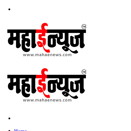
Menu
Search
for