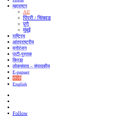
Home
महाराष्ट्र
All
पिंपरी / चिंचवड
पुणे
मुंबई
राष्ट्रिय
आंतरराष्ट्रीय
मनोरंजन
पाटी-पुस्तक
क्रिडा
लोकसंवाद – संपादकीय
E-papaer
संपर्क
English
Search
for
Switch
skin
Sidebar
Follow