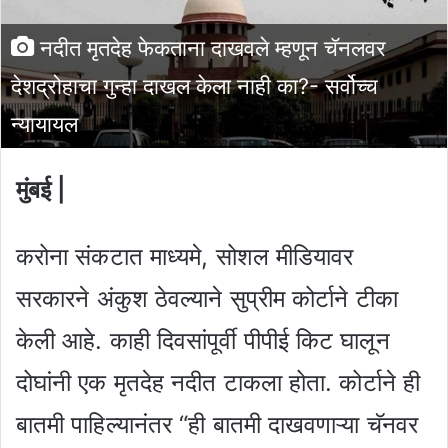
नदीत मृतदेह फेकताना दाखवले म्हणून चॅनलवर
देशद्रोहाचा गुन्हा दाखल केला नाही का?- सर्वोच्च
न्यायायल
मुंबई |
करोना संकटात माध्यमे, सोशल मीडियावर
सरकारने अंकुश ठेवल्याने सुप्रीम कोर्टाने टीका
केली आहे. काही दिवसांपूर्वी पीपीई किट घालून
दोघांनी एक मृतदेह नदीत टाकला होता. कोर्टाने ही
बातमी पाहिल्यानंतर “ही बातमी दाखवणाऱ्या चॅनवर