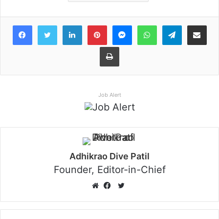
Facebook
Twitter
LinkedIn
Pinterest
Messenger
WhatsApp
Teleg
Share 
Print
Job Alert
Adhikrao Dive Patil
Founder, Editor-in-Chief
Twitter
Website
Facebook