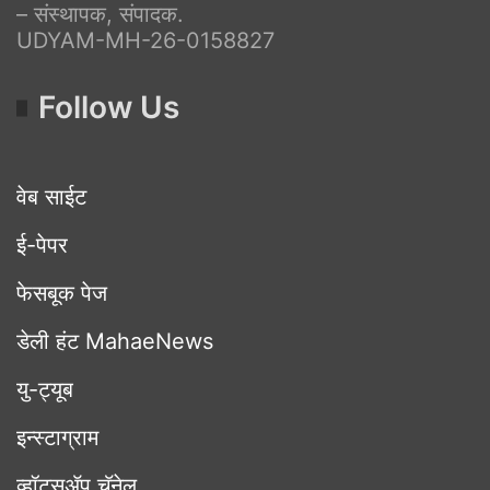
– संस्थापक, संपादक.
UDYAM-MH-26-0158827
Follow Us
वेब साईट
ई-पेपर
फेसबूक पेज
डेली हंट MahaeNews
यु-ट्यूब
इन्स्टाग्राम
व्हॉट्सॲप चॅनेल