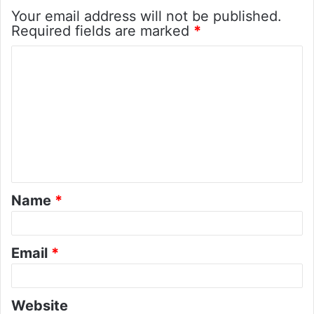
Your email address will not be published.
Required fields are marked
*
C
o
m
m
e
n
t
Name
*
*
Email
*
Website