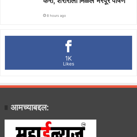
करा, शरीराला मिळेल भरपूर पोषण
8 hours ago
1K
Likes
आमच्याबद्दल: