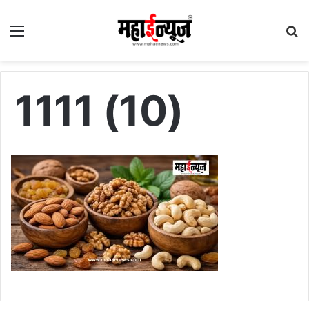
Menu
S
fo
1111 (10)