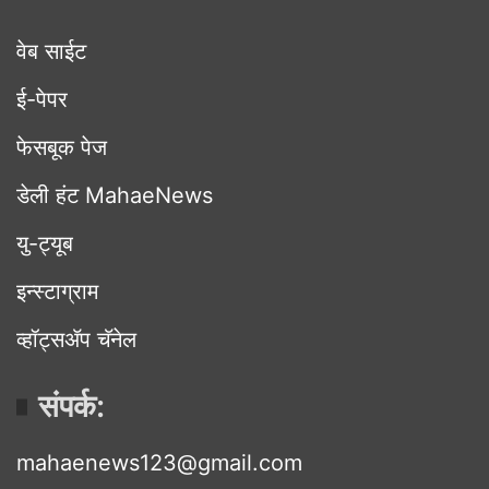
वेब साईट
ई-पेपर
फेसबूक पेज
डेली हंट MahaeNews
यु-ट्यूब
इन्स्टाग्राम
व्हॉट्सॲप चॅनेल
संपर्क:
mahaenews123@gmail.com