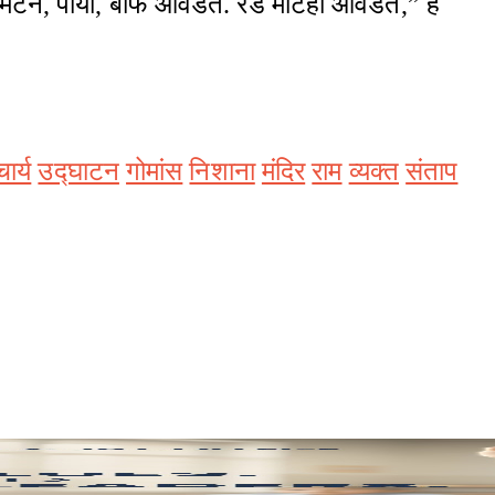
“मला मटन, पाया, बीफ आवडतं. रेड मीटही आवडतं,” हे
ार्य
उद्घाटन
गोमांस
निशाना
मंदिर
राम
व्यक्त
संताप