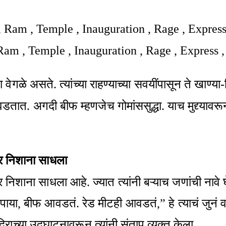
Ram , Temple , Inauguration , Rage , Express ,
्षा वेगळे असते. त्यांच्या राहण्याच्या सवयींपासून ते खा
 आवडतात. अगदी बीफ म्हणजेच गोमांससुद्धा. याच मुद्द्य
ंवर निशाना साधला
र निशाना साधला आहे. ज्यात त्यांनी बऱ्याच जणांची नावे घ
ा, बीफ आवडतं. रेड मीटही आवडतं,” हे त्याचं जुनं वक्तव्
िराच्या उद्घाटनावरून त्यांनी संताप व्यक्त केला.