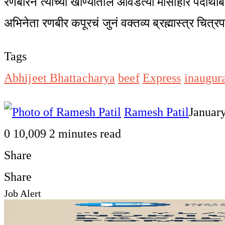
रणबीरने त्याच्या खाण्यातील आवडत्या मांसाहार पदार्था
अभिनेता रणबीर कपूरचं जुनं वक्तव्य ब्रह्मास्त्र चित्रपटा
Tags
Abhijeet Bhattacharya
beef
Express
inaugur
Ramesh Patil
January
0
10,009
2 minutes read
Share
Facebook
Twitter
LinkedIn
Pinterest
WhatsApp
Telegram
Share
Print
Share
Job Alert
via
Facebook
Twitter
LinkedIn
Pinterest
Messenger
Messenger
WhatsApp
Telegram
Share
Print
Email
via