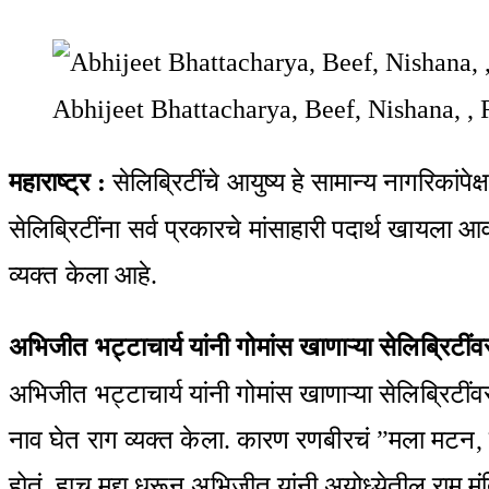
Facebook
Twitter
LinkedIn
Pinterest
WhatsApp
Telegram
Share
Print
via
Abhijeet Bhattacharya, Beef, Nishana, , 
Email
महाराष्ट्र :
सेलिब्रिटींचे आयुष्य हे सामान्य नागरिकांपेक
सेलिब्रिटींना सर्व प्रकारचे मांसाहारी पदार्थ खायला
व्यक्त केला आहे.
अभिजीत भट्टाचार्य यांनी गोमांस खाणाऱ्या सेलिब्रिटी
अभिजीत भट्टाचार्य यांनी गोमांस खाणाऱ्या सेलिब्रिटींव
नाव घेत राग व्यक्त केला. कारण रणबीरचं ”मला मटन, पाय
होतं. हाच मुद्दा धरून अभिजीत यांनी अयोध्येतील राम मंद