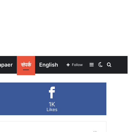
apaer
संपर्क
English
Sidebar
Switch
Search
Follow
skin
for
1K
Likes