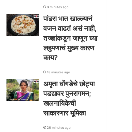
8 minutes ago
पांढरा भात खाल्ल्यानं
वजन वाढतं असं नाही,
तज्ज्ञांकडून जाणून घ्या
लठ्ठपणाचं मुख्य कारण
काय?
18 minutes ago
अमृता धोंगडेचे छोट्या
पडद्यावर पुनरागमन;
खलनायिकेची
साकारणार भूमिका
26 minutes ago