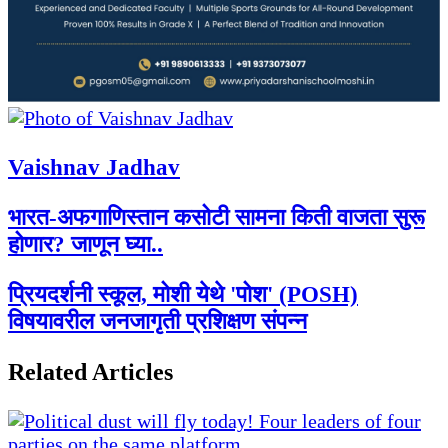
Vaishnav Jadhav
भारत-अफगाणिस्तान कसोटी सामना किती वाजता सुरू
होणार? जाणून घ्या..
प्रियदर्शनी स्कूल, मोशी येथे 'पोश' (POSH)
विषयावरील जनजागृती प्रशिक्षण संपन्न
Related Articles