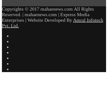
Copyrights © 2017 mahaenews.com All Rights
Reserved. | mahaenews.com | Express Media
Enterprises | Website Developed By
Amral Infotech
Pvt. Ltd.
Facebook
Twitter
YouTube
Instagram
Telegram
WhatsApp
inStories
Facebook
Twitter
WhatsApp
Telegram
Back
to
top
button