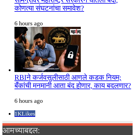
कोणत्या संघटनांचा समावेश?
6 hours ago
RBIने कर्जवसुलीसाठी आणले कडक नियम;
बँकांची मनमानी आता बंद होणार, काय बदलणार?
6 hours ago
1K
Likes
आमच्याबद्दल: