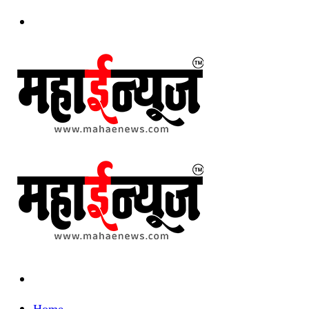
Menu
Search
for