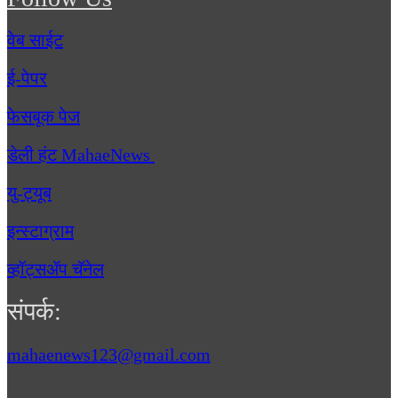
वेब साईट
ई-पेपर
फेसबूक पेज
डेली हंट MahaeNews
यु-ट्यूब
इन्स्टाग्राम
व्हॉट्सॲप चॅनेल
संपर्क:
mahaenews123@gmail.com