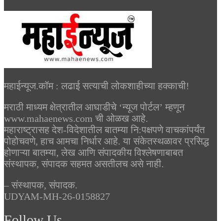
महाईन्यूज.कॉम : लढाई सत्याची लोकशाहीच्या हक्काची!
मराठी माध्यम क्षेत्रातील आघाडीचे ‘न्यूज पोर्टल’ म्हणून
www.mahaenews.com ची ओळख आहे.
महाराष्ट्रासह देश-विदेशातील बातम्या नि:पक्षपणे वाचकांपर्यंत
पोहोचवणे, हाच आमचा निर्धार आहे. या संकेतस्थळावर प्रसिद्ध
होणाऱ्या बातम्या, लेख आणि संपादकीय विश्लेषणाबाबत
संस्थापक, संपादक सहमत असतीलच असे नाही.
– संस्थापक, संपादक.
UDYAM-MH-26-0158827
Follow Us