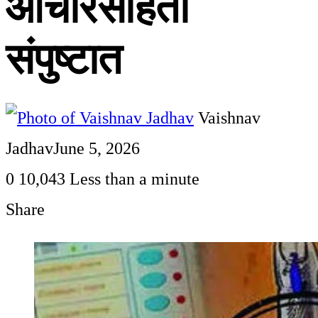
आचारसंहिता
संपुष्टात
Vaishnav
Jadhav
June 5, 2026
0
10,043
Less than a minute
Share
Facebook
Twitter
LinkedIn
Pinterest
WhatsApp
Telegram
Share
Print
via
Email