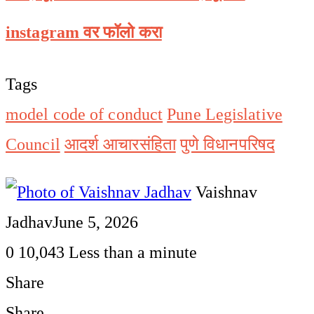
instagram वर फॉलो करा
Tags
model code of conduct
Pune Legislative
Council
आदर्श आचारसंहिता
पुणे विधानपरिषद
Vaishnav
Jadhav
June 5, 2026
0
10,043
Less than a minute
Share
Facebook
Twitter
LinkedIn
Pinterest
WhatsApp
Telegram
Share
Print
Share