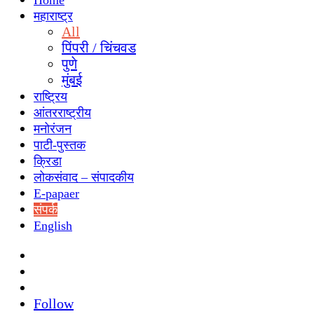
Home
महाराष्ट्र
All
पिंपरी / चिंचवड
पुणे
मुंबई
राष्ट्रिय
आंतरराष्ट्रीय
मनोरंजन
पाटी-पुस्तक
क्रिडा
लोकसंवाद – संपादकीय
E-papaer
संपर्क
English
Search
for
Switch
skin
Sidebar
Follow