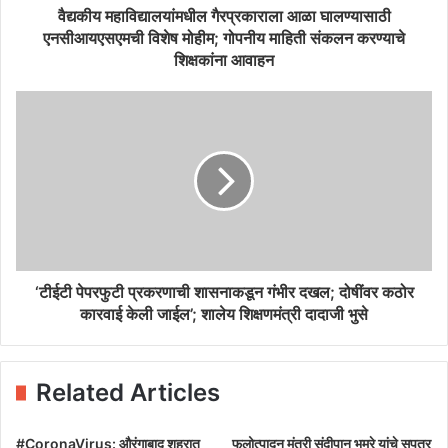
वैद्यकीय महाविद्यालयांमधील गैरप्रकाराला आळा घालण्यासाठी
एनसीआयएसएमची विशेष मोहीम; गोपनीय माहिती संकलन करण्याचे
शिक्षकांना आवाहन
‘टीईटी पेपरफुटी प्रकरणाची शासनाकडून गंभीर दखल; दोषींवर कठोर
कारवाई केली जाईल’; शालेय शिक्षणमंत्री दादाजी भुसे
Related Articles
#CoronaVirus: औरंगाबाद शहरात
फलोत्पादन मंत्री संदीपान भुमरे यांचे सुपुत्र