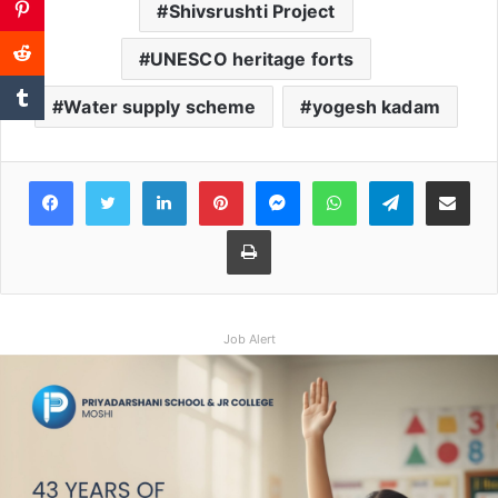
Shivsrushti Project
UNESCO heritage forts
Water supply scheme
yogesh kadam
Facebook
Twitter
LinkedIn
Pinterest
Messenger
WhatsApp
Teleg
Share 
Print
Job Alert