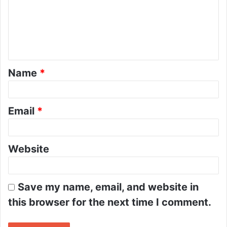
m
e
n
t
Name
*
*
Email
*
Website
Save my name, email, and website in
this browser for the next time I comment.