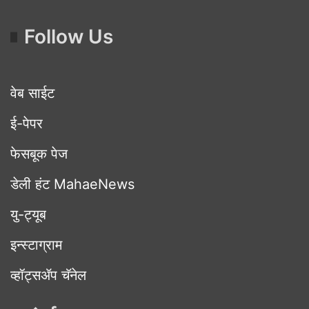
Follow Us
वेब साईट
ई-पेपर
फेसबूक पेज
डेली हंट MahaeNews
यु-ट्यूब
इन्स्टाग्राम
व्हॉट्सॲप चॅनेल