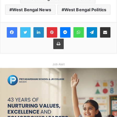
West Bengal News
West Bengal Politics
Facebook
Twitter
LinkedIn
Pinterest
Messenger
WhatsApp
Teleg
Share 
Print
Job Alert