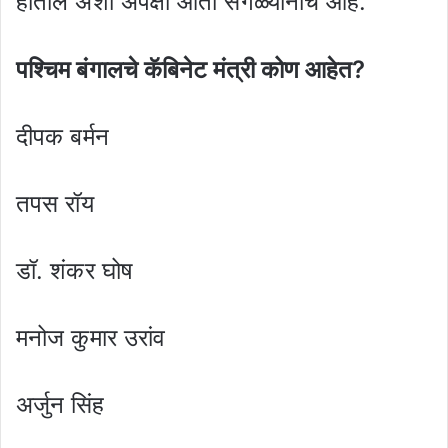
होतील अशी अपेक्षा आता सगळ्यांनाच आहे.
पश्चिम बंगालचे कॅबिनेट मंत्री कोण आहेत?
दीपक बर्मन
तपस रॉय
डॉ. शंकर घोष
मनोज कुमार उरांव
अर्जुन सिंह