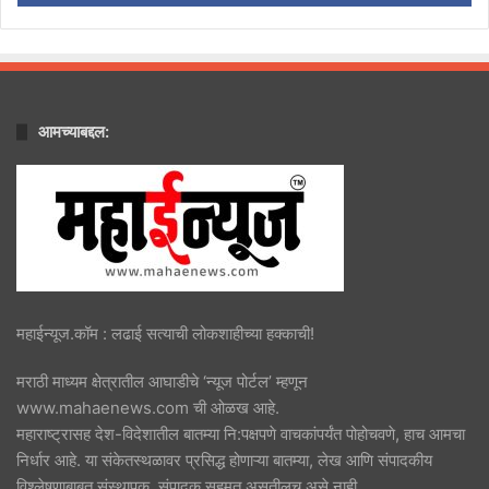
आमच्याबद्दल:
महाईन्यूज.कॉम : लढाई सत्याची लोकशाहीच्या हक्काची!
मराठी माध्यम क्षेत्रातील आघाडीचे ‘न्यूज पोर्टल’ म्हणून
www.mahaenews.com ची ओळख आहे.
महाराष्ट्रासह देश-विदेशातील बातम्या नि:पक्षपणे वाचकांपर्यंत पोहोचवणे, हाच आमचा
निर्धार आहे. या संकेतस्थळावर प्रसिद्ध होणाऱ्या बातम्या, लेख आणि संपादकीय
विश्लेषणाबाबत संस्थापक, संपादक सहमत असतीलच असे नाही.