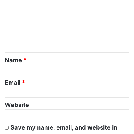
o
m
m
e
n
t
Name
*
*
Email
*
Website
Save my name, email, and website in