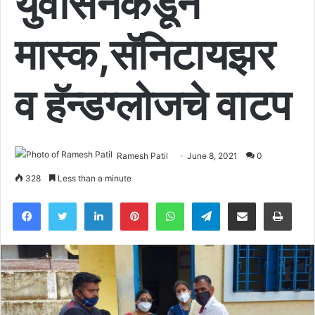
युवासेनेकडून
मास्क,सॅनिटायझर
व हॅन्डग्लोजचे वाटप
Ramesh Patil
June 8, 2021
0
328
Less than a minute
Facebook
Twitter
LinkedIn
Pinterest
WhatsApp
Telegram
Share via Email
Pri