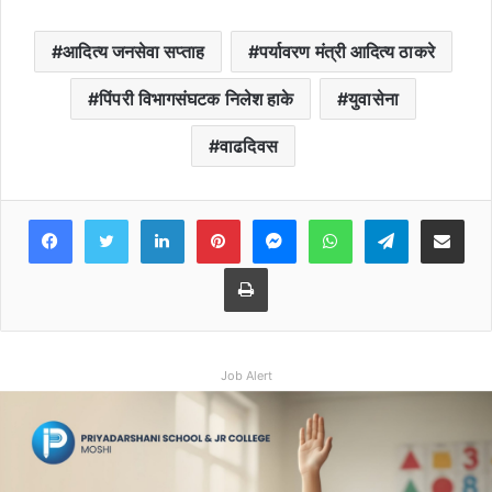
आदित्य जनसेवा सप्ताह
पर्यावरण मंत्री आदित्य ठाकरे
पिंपरी विभागसंघटक निलेश हाके
युवासेना
वाढदिवस
Facebook
Twitter
LinkedIn
Pinterest
Messenger
WhatsApp
Teleg
Share 
Print
Job Alert