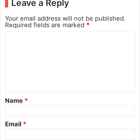
Leave a Reply
Your email address will not be published.
Required fields are marked
*
C
o
m
m
e
n
t
Name
*
*
Email
*