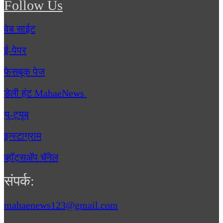
Follow Us
वेब साईट
ई-पेपर
फेसबूक पेज
डेली हंट MahaeNews
यु-ट्यूब
इन्स्टाग्राम
व्हॉट्सॲप चॅनेल
संपर्क:
mahaenews123@gmail.com