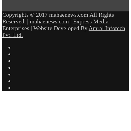
Copyrights © 2017 mahaenews.com All Rights
Reserved. | mahaenews.com | Express Media
Enterprises | Website Developed By
Amral Infotech
Pvt. Ltd.
Facebook
Twitter
YouTube
Instagram
Telegram
WhatsApp
inStories
Facebook
Twitter
WhatsApp
Telegram
Back
to
top
button