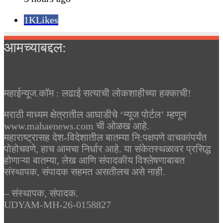
1K
Likes
आमच्याबद्दल:
महाईन्यूज.कॉम : लढाई सत्याची लोकशाहीच्या हक्काची!
मराठी माध्यम क्षेत्रातील आघाडीचे ‘न्यूज पोर्टल’ म्हणून
www.mahaenews.com ची ओळख आहे.
महाराष्ट्रासह देश-विदेशातील बातम्या नि:पक्षपणे वाचकांपर्यंत
पोहोचवणे, हाच आमचा निर्धार आहे. या संकेतस्थळावर प्रसिद्ध
होणाऱ्या बातम्या, लेख आणि संपादकीय विश्लेषणाबाबत
संस्थापक, संपादक सहमत असतीलच असे नाही.
– संस्थापक, संपादक.
UDYAM-MH-26-0158827