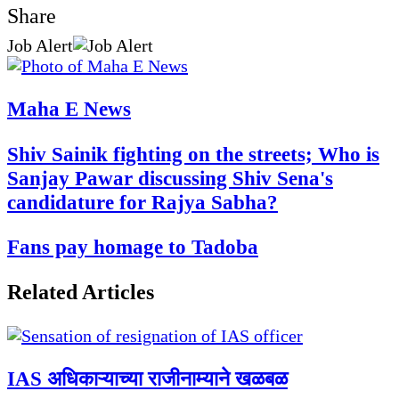
Facebook
Twitter
LinkedIn
Pinterest
WhatsApp
Telegram
Share
Print
Share
Job Alert
via
Facebook
Twitter
LinkedIn
Pinterest
Messenger
Messenger
WhatsApp
Telegram
Share
Print
Email
via
Maha E News
Email
Shiv Sainik fighting on the streets; Who is
Sanjay Pawar discussing Shiv Sena's
candidature for Rajya Sabha?
Fans pay homage to Tadoba
Related Articles
IAS अधिकाऱ्याच्या राजीनाम्याने खळबळ