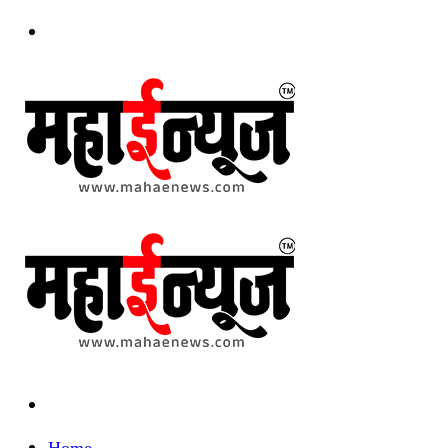
Menu
Search
for