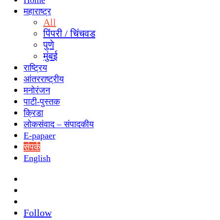
Home
महाराष्ट्र
All
पिंपरी / चिंचवड
पुणे
मुंबई
राष्ट्रिय
आंतरराष्ट्रीय
मनोरंजन
पाटी-पुस्तक
क्रिडा
लोकसंवाद – संपादकीय
E-papaer
संपर्क
English
Search
for
Switch
skin
Sidebar
Follow