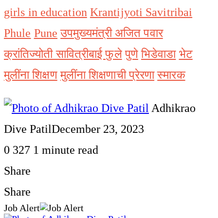
girls in education
Krantijyoti Savitribai
Phule
Pune
उपमुख्यमंत्री अजित पवार
क्रांतिज्योती सावित्रीबाई फुले
पुणे
भिडेवाडा
भेट
मुलींना शिक्षण
मुलींना शिक्षणाची प्रेरणा
स्मारक
Adhikrao
Dive Patil
December 23, 2023
0
327
1 minute read
Share
Facebook
Twitter
LinkedIn
Pinterest
WhatsApp
Telegram
Share
Print
Share
Job Alert
via
Facebook
Twitter
LinkedIn
Pinterest
Messenger
Messenger
WhatsApp
Telegram
Share
Print