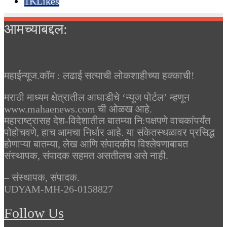
1K
Likes
आमच्याबद्दल:
महाईन्यूज.कॉम : लढाई सत्याची लोकशाहीच्या हक्काची!
मराठी माध्यम क्षेत्रातील आघाडीचे ‘न्यूज पोर्टल’ म्हणून
www.mahaenews.com ची ओळख आहे.
महाराष्ट्रासह देश-विदेशातील बातम्या नि:पक्षपणे वाचकांपर्यंत
पोहोचवणे, हाच आमचा निर्धार आहे. या संकेतस्थळावर प्रसिद्ध
होणाऱ्या बातम्या, लेख आणि संपादकीय विश्लेषणाबाबत
संस्थापक, संपादक सहमत असतीलच असे नाही.
– संस्थापक, संपादक.
UDYAM-MH-26-0158827
Follow Us