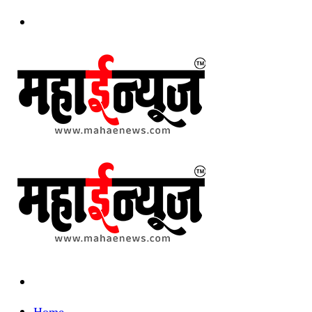
Menu
Search
for