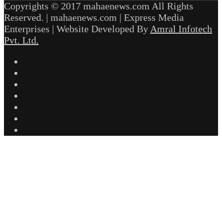
Copyrights © 2017 mahaenews.com All Rights
Reserved. | mahaenews.com | Express Media
Enterprises | Website Developed By
Amral Infotech
Pvt. Ltd.
Facebook
Twitter
YouTube
Instagram
Telegram
WhatsApp
inStories
Facebook
Twitter
WhatsApp
Telegram
Back
to
top
button