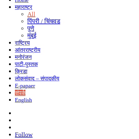
Home
महाराष्ट्र
All
पिंपरी / चिंचवड
पुणे
मुंबई
राष्ट्रिय
आंतरराष्ट्रीय
मनोरंजन
पाटी-पुस्तक
क्रिडा
लोकसंवाद – संपादकीय
E-papaer
संपर्क
English
Search
for
Switch
skin
Sidebar
Follow