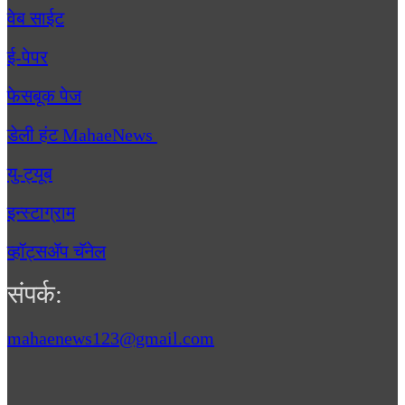
वेब साईट
ई-पेपर
फेसबूक पेज
डेली हंट MahaeNews
यु-ट्यूब
इन्स्टाग्राम
व्हॉट्सॲप चॅनेल
संपर्क:
mahaenews123@gmail.com