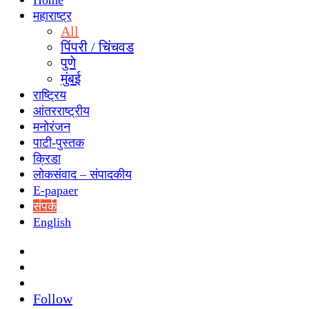
Home
महाराष्ट्र
All
पिंपरी / चिंचवड
पुणे
मुंबई
राष्ट्रिय
आंतरराष्ट्रीय
मनोरंजन
पाटी-पुस्तक
क्रिडा
लोकसंवाद – संपादकीय
E-papaer
संपर्क
English
Search
for
Switch
skin
Sidebar
Follow