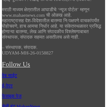
मराठी माध्यम क्षेत्रातील आघाडीचे ‘न्यूज पोर्टल’ म्हणून
www.mahaenews.com ची ओळख आहे.
महाराष्ट्रासह देश-विदेशातील बातम्या नि:पक्षपणे वाचकांपर्यंत
पोहोचवणे, हाच आमचा निर्धार आहे. या संकेतस्थळावर प्रसिद्ध
होणाऱ्या बातम्या, लेख आणि संपादकीय विश्लेषणाबाबत
संस्थापक, संपादक सहमत असतीलच असे नाही.
– संस्थापक, संपादक.
UDYAM-MH-26-0158827
Follow Us
वेब साईट
ई-पेपर
फेसबूक पेज
डेली हंट MahaeNews