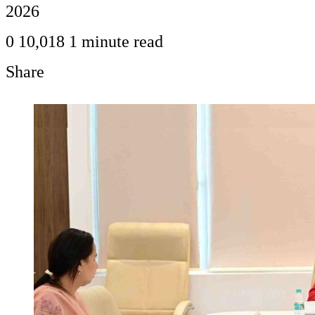
2026
0
10,018
1 minute read
Share
Facebook
Twitter
LinkedIn
Pinterest
WhatsApp
Telegram
Share
Print
via
Email