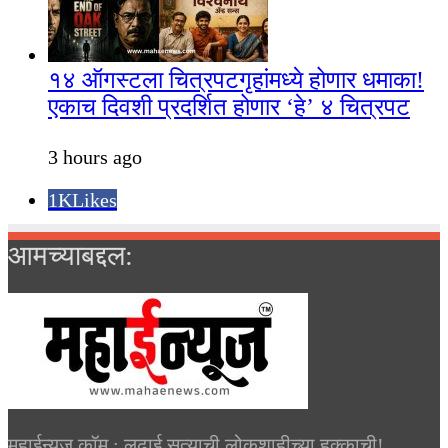
१४ ऑगस्टला चित्रपटगृहांमध्ये होणार धमाका!
एकाच दिवशी प्रदर्शित होणार ‘हे’ ४ चित्रपट
3 hours ago
1K
Likes
आमच्याबद्दल:
महाईन्यूज.कॉम : लढाई सत्याची लोकशाहीच्या हक्काची!