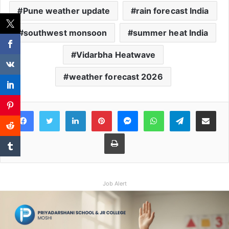
Pune weather update
rain forecast India
southwest monsoon
summer heat India
Vidarbha Heatwave
weather forecast 2026
Facebook
Twitter
LinkedIn
Pinterest
Messenger
WhatsApp
Teleg
Share 
Print
Job Alert