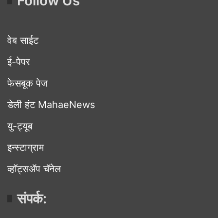
Follow Us
वेब साईट
ई-पेपर
फेसबूक पेज
डेली हंट MahaeNews
यु-ट्यूब
इन्स्टाग्राम
व्हॉट्सॲप चॅनेल
संपर्क: