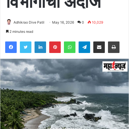
विभागाचा अंदाज
Adhikrao Dive Patil
May 16, 2026
0
10,029
2 minutes read
Facebook
Twitter
LinkedIn
Pinterest
WhatsApp
Telegram
Share via Email
Pri