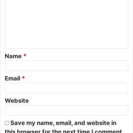
o
m
m
e
n
t
Name
*
*
Email
*
Website
Save my name, email, and website in
this browser for the next time I comment.