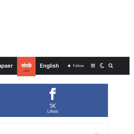
apaer
संपर्क
English
Sidebar
Switch
Search
Follow
skin
for
1K
Likes