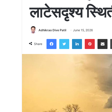
लाटेसदृश्य स्थि
Adhikrao Dive Patil
June 15, 2026
Facebook
Twitter
LinkedIn
Pinter
Shar
Share