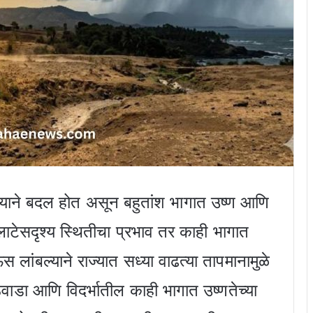
्याने बदल होत असून बहुतांश भागात उष्ण आणि
ाटेसदृश्य स्थितीचा प्रभाव तर काही भागात
लांबल्याने राज्यात सध्या वाढत्या तापमानामुळे
वाडा आणि विदर्भातील काही भागात उष्णतेच्या