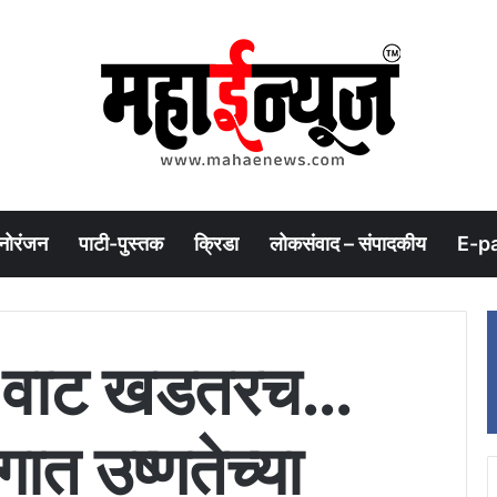
नोरंजन
पाटी-पुस्तक
क्रिडा
लोकसंवाद – संपादकीय
E-p
ी वाट खडतरच…
गात उष्णतेच्या