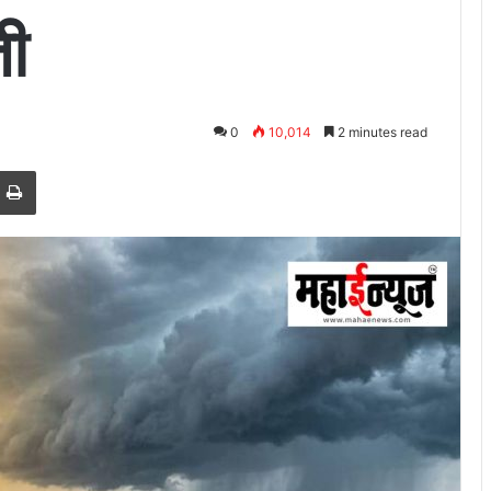
ती
0
10,014
2 minutes read
est
e via Email
Print