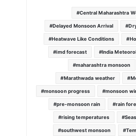
Central Maharashtra W
Delayed Monsoon Arrival
Dr
Heatwave Like Conditions
Ho
imd forecast
India Meteoro
maharashtra monsoon
Marathwada weather
M
monsoon progress
monsoon wi
pre-monsoon rain
rain for
rising temperatures
Seas
southwest monsoon
Tem