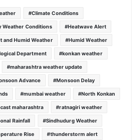
eather
Climate Conditions
y Weather Conditions
Heatwave Alert
t and Humid Weather
Humid Weather
logical Department
konkan weather
maharashtra weather update
onsoon Advance
Monsoon Delay
nds
mumbai weather
North Konkan
ecast maharashtra
ratnagiri weather
onal Rainfall
Sindhudurg Weather
perature Rise
thunderstorm alert