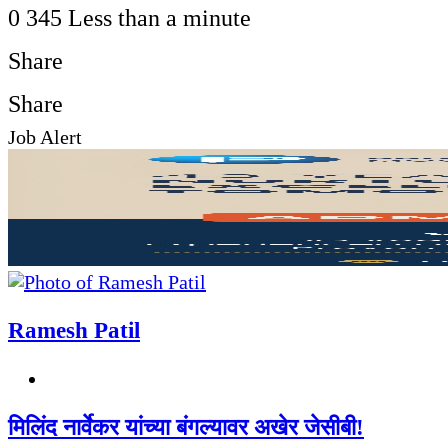
0
345
Less than a minute
Share
Facebook
Twitter
LinkedIn
Pinterest
WhatsApp
Telegram
Share
Print
Share
Job Alert
via
Facebook
Twitter
LinkedIn
Pinterest
Messenger
Messenger
WhatsApp
Telegram
Share
Print
Email
via
Email
Ramesh Patil
Website
मिलिंद नार्वेकर यांच्या बंगल्यावर अखेर जेसीबी!