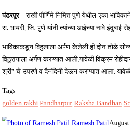
पंढरपूर
– राखी पौर्णिमे निमित्त पुणे येथील एका भाविका
रा. धायरी, जि. पुणे यांनी त्‍यांच्या आईच्या नावे इंदुब
भाविकाकडून विठ्ठलाला अर्पण केलेली ही दोन तोळे सो
विठुरायाला अर्पण करण्यात आली.यावेळी विक्रम रोहीदास भ
श्री” चे उपरणे व दैनंदिनी देऊन करण्यात आला. यावेळी 
Tags
golden rakhi
Pandharpur
Raksha Bandhan
So
Ramesh Patil
August