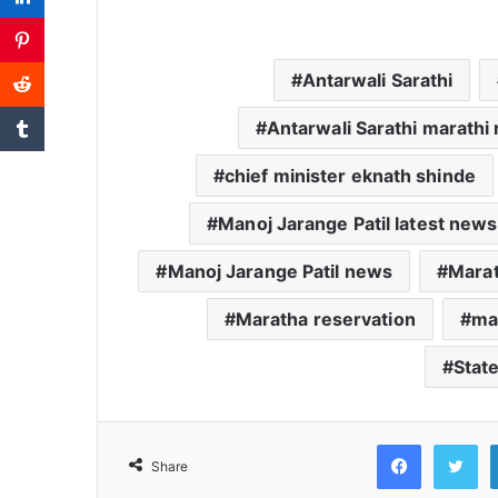
Antarwali Sarathi
Antarwali Sarathi marathi
chief minister eknath shinde
Manoj Jarange Patil latest news
Manoj Jarange Patil news
Marat
Maratha reservation
ma
Stat
Faceb
T
Share