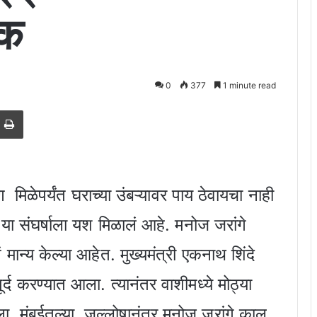
ठक
0
377
1 minute read
est
e via Email
Print
मिळेपर्यंत घराच्या उंबऱ्यावर पाय ठेवायचा नाही
या या संघर्षाला यश मिळालं आहे. मनोज जरांगे
ं मान्य केल्या आहेत. मुख्यमंत्री एकनाथ शिंदे
ूर्द करण्यात आला. त्यानंतर वाशीमध्ये मोठ्या
ला. मुंबईतल्या जल्लोषानंतर मनोज जरांगे काल