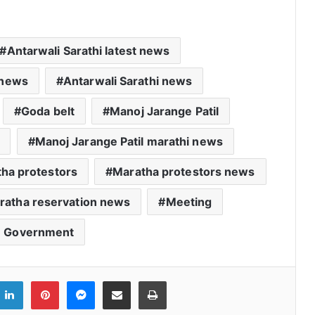
Antarwali Sarathi latest news
 news
Antarwali Sarathi news
Goda belt
Manoj Jarange Patil
Manoj Jarange Patil marathi news
ha protestors
Maratha protestors news
ratha reservation news
Meeting
e Government
ook
witter
LinkedIn
Pinterest
Messenger
Share via Email
Print