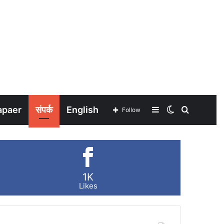
apaer
संपर्क
English
Sidebar
Switch
Search
Follow
skin
for
1K
Likes