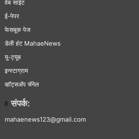
वेब साईट
ई-पेपर
फेसबूक पेज
डेली हंट MahaeNews
यु-ट्यूब
इन्स्टाग्राम
व्हॉट्सॲप चॅनेल
संपर्क:
mahaenews123@gmail.com