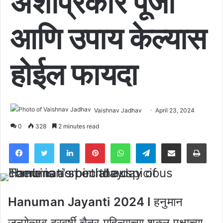
अशाप्रकारे पूजा
आणि उपाय केल्यास
होईल फायदा
Vaishnav Jadhav
April 23, 2024
0
328
2 minutes read
Facebook
Twitter
LinkedIn
Pinterest
WhatsApp
Telegram
Share via Email
Pri
Hanuman Jayanti 2024 l
हनुमान
जन्मोत्सव दरवर्षी चैत्र महिन्याच्या शुक्ल पक्षाच्या