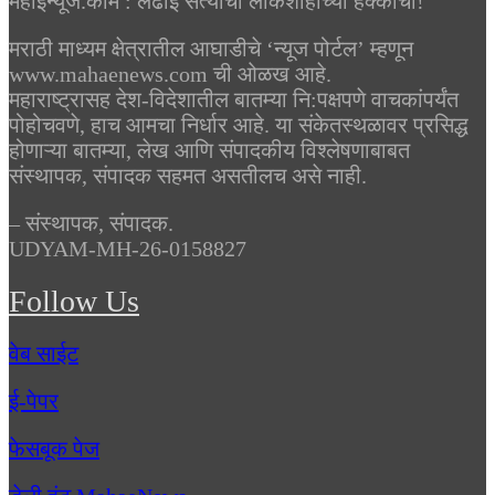
महाईन्यूज.कॉम : लढाई सत्याची लोकशाहीच्या हक्काची!
मराठी माध्यम क्षेत्रातील आघाडीचे ‘न्यूज पोर्टल’ म्हणून
www.mahaenews.com ची ओळख आहे.
महाराष्ट्रासह देश-विदेशातील बातम्या नि:पक्षपणे वाचकांपर्यंत
पोहोचवणे, हाच आमचा निर्धार आहे. या संकेतस्थळावर प्रसिद्ध
होणाऱ्या बातम्या, लेख आणि संपादकीय विश्लेषणाबाबत
संस्थापक, संपादक सहमत असतीलच असे नाही.
– संस्थापक, संपादक.
UDYAM-MH-26-0158827
Follow Us
वेब साईट
ई-पेपर
फेसबूक पेज