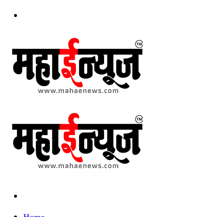
Menu
Search
for