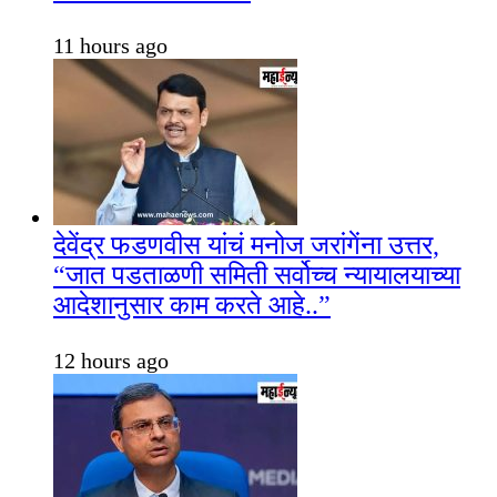
11 hours ago
देवेंद्र फडणवीस यांचं मनोज जरांगेंना उत्तर,
“जात पडताळणी समिती सर्वोच्च न्यायालयाच्या
आदेशानुसार काम करते आहे..”
12 hours ago