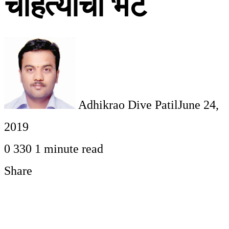
चाहत्यांची भेट
Adhikrao Dive Patil
June 24,
2019
0
330
1 minute read
Share
Facebook
Twitter
LinkedIn
Pinterest
WhatsApp
Telegram
Share
Print
via