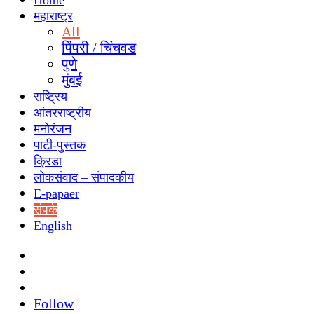
Home
महाराष्ट्र
All
पिंपरी / चिंचवड
पुणे
मुंबई
राष्ट्रिय
आंतरराष्ट्रीय
मनोरंजन
पाटी-पुस्तक
क्रिडा
लोकसंवाद – संपादकीय
E-papaer
संपर्क
English
Search
for
Switch
skin
Sidebar
Follow