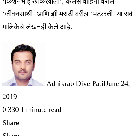
‘किशनभाई खाकरेवाला’, कलर्स वाहिनी वरील
‘जीवनसाथी’ आणि झी मराठी वरील ‘भटकंती’ या सर्व
मालिकेचे लेखनही केले आहे.
Adhikrao Dive Patil
June 24,
2019
0
330
1 minute read
Share
Facebook
Twitter
LinkedIn
Pinterest
WhatsApp
Telegram
Share
Print
Share