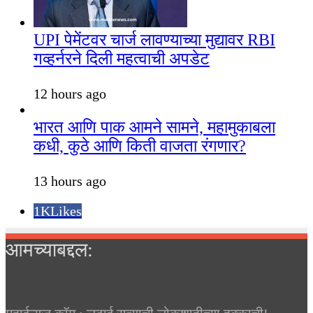
UPI पेमेंटवर चार्ज लावण्याच्या मुद्यावर RBI
गव्हर्नरने दिली महत्वाची अपडेट
12 hours ago
भारत आणि पाक आमने सामने, महामुकाबला
कधी, कुठे आणि किती वाजता रंगणार?
13 hours ago
1K
Likes
आमच्याबद्दल: