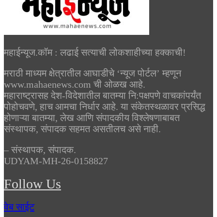
महाईन्यूज.कॉम : लढाई सत्याची लोकशाहीच्या हक्काची!
मराठी माध्यम क्षेत्रातील आघाडीचे ‘न्यूज पोर्टल’ म्हणून
www.mahaenews.com ची ओळख आहे.
महाराष्ट्रासह देश-विदेशातील बातम्या नि:पक्षपणे वाचकांपर्यंत
पोहोचवणे, हाच आमचा निर्धार आहे. या संकेतस्थळावर प्रसिद्ध
होणाऱ्या बातम्या, लेख आणि संपादकीय विश्लेषणाबाबत
संस्थापक, संपादक सहमत असतीलच असे नाही.
– संस्थापक, संपादक.
UDYAM-MH-26-0158827
Follow Us
वेब साईट