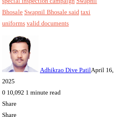
special inspection campaign
Swapnil
Bhosale
Swapnil Bhosale said
taxi
uniforms
valid documents
Adhikrao Dive Patil
April 16,
2025
0
10,092
1 minute read
Share
Facebook
Twitter
LinkedIn
Pinterest
WhatsApp
Telegram
Share
Print
Share