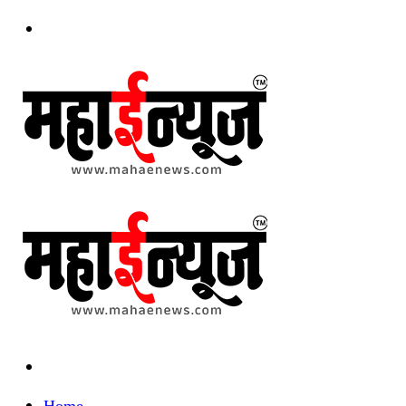
Menu
Search
for