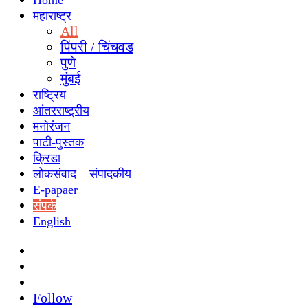
Home
महाराष्ट्र
All
पिंपरी / चिंचवड
पुणे
मुंबई
राष्ट्रिय
आंतरराष्ट्रीय
मनोरंजन
पाटी-पुस्तक
क्रिडा
लोकसंवाद – संपादकीय
E-papaer
संपर्क
English
Search
for
Switch
skin
Sidebar
Follow