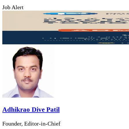
Job Alert
via
Facebook
Twitter
LinkedIn
Pinterest
Messenger
Messenger
WhatsApp
Telegram
Share
Print
Email
via
Email
Adhikrao Dive Patil
Founder, Editor-in-Chief