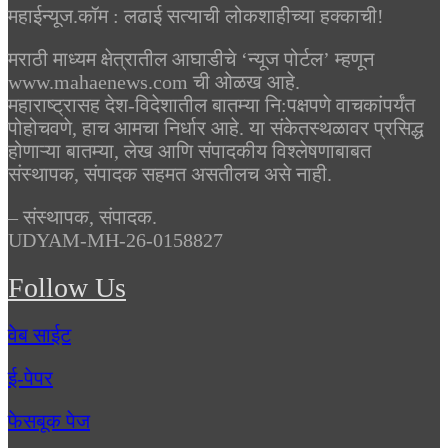
महाईन्यूज.कॉम : लढाई सत्याची लोकशाहीच्या हक्काची!
मराठी माध्यम क्षेत्रातील आघाडीचे ‘न्यूज पोर्टल’ म्हणून
www.mahaenews.com ची ओळख आहे.
महाराष्ट्रासह देश-विदेशातील बातम्या नि:पक्षपणे वाचकांपर्यंत
पोहोचवणे, हाच आमचा निर्धार आहे. या संकेतस्थळावर प्रसिद्ध
होणाऱ्या बातम्या, लेख आणि संपादकीय विश्लेषणाबाबत
संस्थापक, संपादक सहमत असतीलच असे नाही.
– संस्थापक, संपादक.
UDYAM-MH-26-0158827
Follow Us
वेब साईट
ई-पेपर
फेसबूक पेज