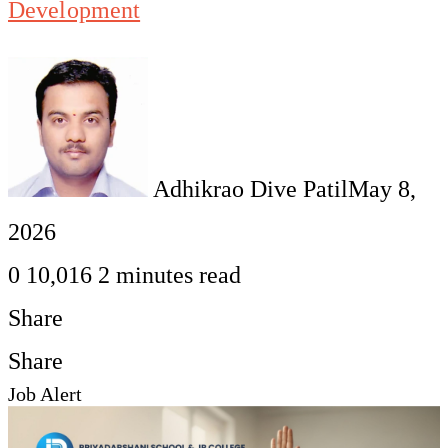
Development
Adhikrao Dive Patil
May 8,
2026
0
10,016
2 minutes read
Share
Facebook
Twitter
LinkedIn
Pinterest
WhatsApp
Telegram
Share
Print
Share
Job Alert
via
Facebook
Twitter
LinkedIn
Pinterest
Messenger
Messenger
WhatsApp
Telegram
Share
Print
Email
via