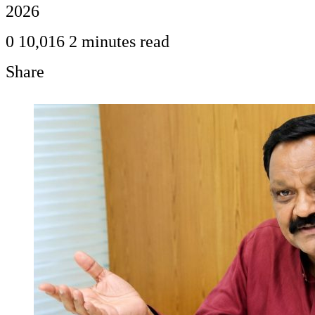
2026
0
10,016
2 minutes read
Share
Facebook
Twitter
LinkedIn
Pinterest
WhatsApp
Telegram
Share
Print
via
Email