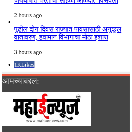
जयघोषात परतीचा सोहळा आळंदीत विसवला
2 hours ago
पुढील दोन दिवस राज्यात पावसासाठी अनुकूल
वातावरण, हवामान विभागाचा मोठा इशारा
3 hours ago
1K
Likes
आमच्याबद्दल: