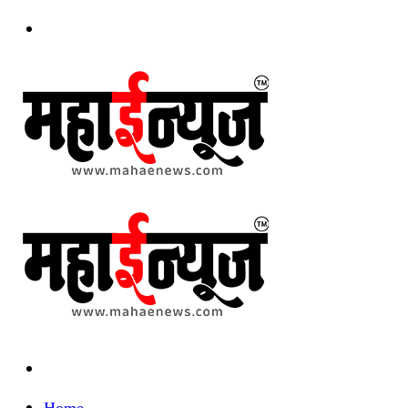
Menu
Search
for