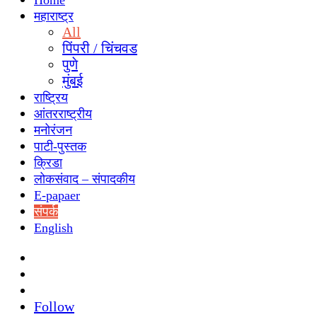
Home
महाराष्ट्र
All
पिंपरी / चिंचवड
पुणे
मुंबई
राष्ट्रिय
आंतरराष्ट्रीय
मनोरंजन
पाटी-पुस्तक
क्रिडा
लोकसंवाद – संपादकीय
E-papaer
संपर्क
English
Search
for
Switch
skin
Sidebar
Follow