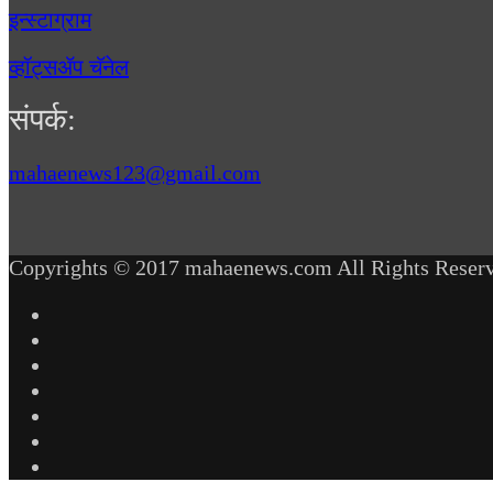
इन्स्टाग्राम
व्हॉट्सॲप चॅनेल
संपर्क:
mahaenews123@gmail.com
Copyrights © 2017 mahaenews.com All Rights Reserv
Facebook
Twitter
YouTube
Instagram
Telegram
WhatsApp
inStories