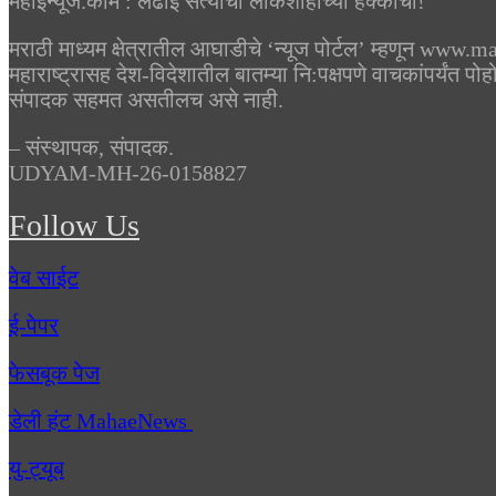
महाईन्यूज.कॉम : लढाई सत्याची लोकशाहीच्या हक्काची!
मराठी माध्यम क्षेत्रातील आघाडीचे ‘न्यूज पोर्टल’ म्हणून 
महाराष्ट्रासह देश-विदेशातील बातम्या नि:पक्षपणे वाचकांपर्यंत 
संपादक सहमत असतीलच असे नाही.
– संस्थापक, संपादक.
UDYAM-MH-26-0158827
Follow Us
वेब साईट
ई-पेपर
फेसबूक पेज
डेली हंट MahaeNews
यु-ट्यूब