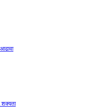
न आढावा
 शक्यता