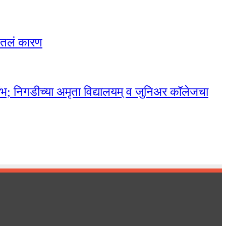
गितलं कारण
ारंभ; निगडीच्या अमृता विद्यालयम् व जुनिअर कॉलेजचा