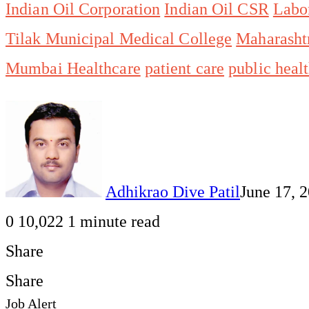
Indian Oil Corporation
Indian Oil CSR
Labo
Tilak Municipal Medical College
Maharasht
Mumbai Healthcare
patient care
public healt
Adhikrao Dive Patil
June 17, 
0
10,022
1 minute read
Share
Facebook
Twitter
LinkedIn
Pinterest
WhatsApp
Telegram
Share
Print
Share
Job Alert