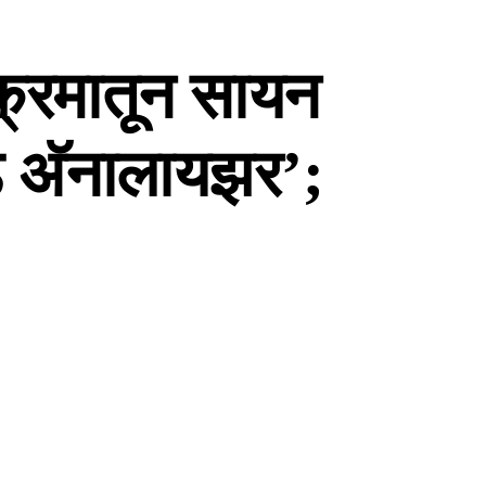
क्रमातून सायन
ड अ‍ॅनालायझर’;