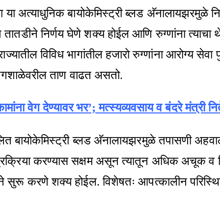
 या अत्याधुनिक बायोकेमिस्ट्री ब्लड अ‍ॅनालायझरमुळे
ात तातडीने निर्णय घेणे शक्य होईल आणि रुग्णांना त्य
ाज्यातील विविध भागांतील हजारो रुग्णांना आरोग्य सेवा पुर
रयोगशाळेवरील ताण वाढत असतो.
मांना वेग देण्यावर भर’; मत्स्यव्यवसाय व बंदरे मंत्री नि
वयंचलित बायोकेमिस्ट्री ब्लड अ‍ॅनालायझरमुळे तपासणी अहव
 प्रक्रिया करण्यास सक्षम असून त्यातून अधिक अचूक व 
ीने सुरू करणे शक्य होईल. विशेषतः आपत्कालीन परिस्थित