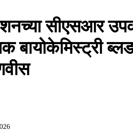
रेशनच्या सीएसआर उप
िक बायोकेमिस्ट्री ब्ल
डणवीस
2026