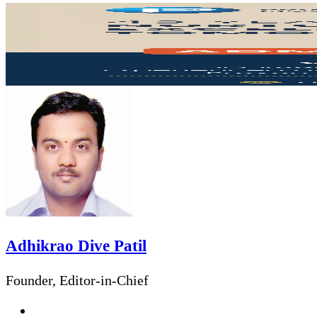
via
Facebook
Twitter
LinkedIn
Pinterest
Messenger
Messenger
WhatsApp
Telegram
Share
Print
Email
via
Email
Adhikrao Dive Patil
Founder, Editor-in-Chief
Website