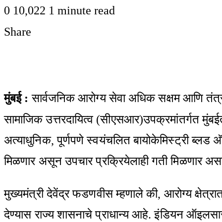
0
10,022
1 minute read
Share
Facebook
Twitter
LinkedIn
Pinterest
WhatsApp
Telegram
Share
Print
via
Email
मुंबई
:
सार्वजनिक आरोग्य सेवा अधिक सक्षम आणि तंत्रज्
सामाजिक उत्तरदायित्व (सीएसआर)उपक्रमांतर्गत मुंबई
अत्याधुनिक, पूर्णपणे स्वयंचलित बायोकेमिस्ट्री ब्ल
मिळणार असून उपचार प्रक्रियेलाही गती मिळणार असल्याच
मुख्यमंत्री देवेंद्र फडणवीस म्हणाले की, आरोग्य क्षेत्
देण्यास राज्य शासनाचे प्राधान्य आहे. इंडियन ऑइलसार