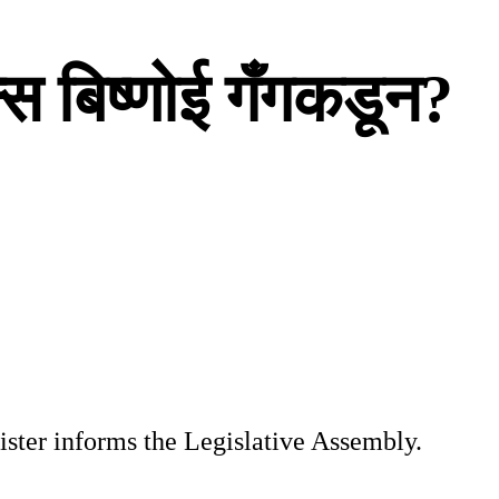
्स बिष्णोई गँगकडून?