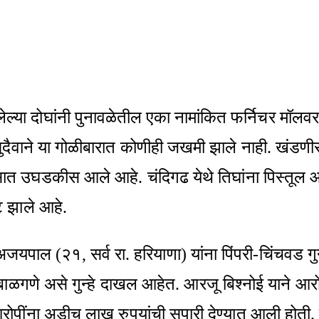
ेल्या दोघांनी पुनावळेतील एका नामांकित फर्निचर मॉलवर
ुदैवाने या गोळीबारात कोणीही जखमी झाले नाही. खंडणीसाठ
ासात उघडकीस आले आहे. चंदिगढ येथे तिघांना पिस्तूल 
ट झाले आहे.
ल (२१, सर्व रा. हरियाणा) यांना पिंपरी-चिंचवड गुन्हे
 बाळगणे असे गुन्हे दाखल आहेत. आरजू बिश्नोई याने आरो
ी आरोपींना अडीच लाख रुपयांची सुपारी देण्यात आली हो