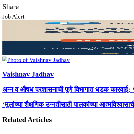
Facebook
Twitter
LinkedIn
Pinterest
WhatsApp
Telegram
Share
Print
Share
Job Alert
via
Facebook
Twitter
LinkedIn
Pinterest
Messenger
Messenger
WhatsApp
Telegram
Share
Print
Email
via
Email
Vaishnav Jadhav
अन्न व औषध प्रशासनाची पुणे विभागात धडक कारवाई; १३
‘मुलांच्या शैक्षणिक उन्नतीसाठी पालकांच्या आत्मविश्वा
Related Articles