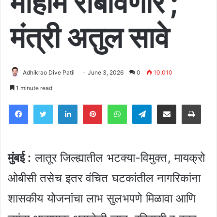
मोहीम राबविणार’;
मंत्री अतुल सावे
Adhikrao Dive Patil
June 3, 2026
0
10,010
1 minute read
Facebook
Twitter
LinkedIn
Pinterest
WhatsApp
Telegram
Share via Email
Pri
मुंबई
:
लातूर जिल्ह्यातील भटक्या-विमुक्त, मायक्रो
ओबीसी तसेच इतर वंचित घटकांतील नागरिकांना
शासकीय योजनांचा लाभ सुलभपणे मिळावा आणि