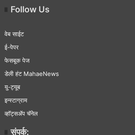
Follow Us
वेब साईट
ई-पेपर
फेसबूक पेज
डेली हंट MahaeNews
यु-ट्यूब
इन्स्टाग्राम
व्हॉट्सॲप चॅनेल
संपर्क: