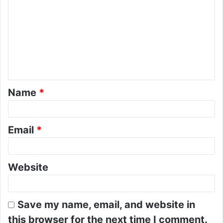
o
m
m
e
n
t
Name
*
*
Email
*
Website
Save my name, email, and website in
this browser for the next time I comment.