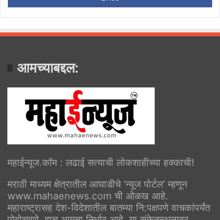
आमच्याबद्दल:
महाईन्यूज.कॉम : लढाई सत्याची लोकशाहीच्या हक्काची!
मराठी माध्यम क्षेत्रातील आघाडीचे ‘न्यूज पोर्टल’ म्हणून
www.mahaenews.com ची ओळख आहे.
महाराष्ट्रासह देश-विदेशातील बातम्या नि:पक्षपणे वाचकांपर्यंत
पोहोचवणे, हाच आमचा निर्धार आहे. या संकेतस्थळावर