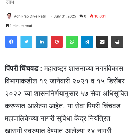
लाभ
Adhikrao Dive Patil
July 31, 2025
0
10,031
1 minute read
Facebook
Twitter
LinkedIn
Pinterest
WhatsApp
Telegram
Share via Email
Pri
पिंपरी चिंचवड :
महाराष्ट्र शासनाच्या नगरविकास
विभागाकडील १९ जानेवारी २०२१ व १५ डिसेंबर
२०२२ च्या शासननिर्णयानुसार ५७ सेवा अधिसूचित
करण्यात आलेल्या आहेत. या सेवा पिंपरी चिंचवड
महापालिकेच्या नागरी सुविधा केंद्र नियंत्रित
खासगी स्वरुपात देण्यात आलेल्या ९४ नागरी