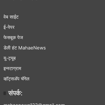
वेब साईट
ई-पेपर
फेसबूक पेज
डेली हंट MahaeNews
यु-ट्यूब
इन्स्टाग्राम
व्हॉट्सॲप चॅनेल
संपर्क: