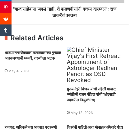
"बाळासाहेबांना जमलं नाही, ते फडणवीसांनी करून दाखवलं"; राज
ठाकरेंचं वक्तव्य
Related Articles
भाजपा नगरसेवकाला बलात्काराच्या गुन्ह्यात
अडकवण्याची धमकी, तरुणीला अटक
May 4, 2019
मुख्यमंत्री विजय यांची पहिली माघार;
ज्योतिषी राधन पंडित यांची ‘ओएसडी’
पदावरील नियुक्ती रद्द
May 13, 2026
रायगड: आंबेनळी बस अपघात प्रकरणी
पिकांची माहिती आता मोबाइल अ‍ॅपद्वारे गोळा