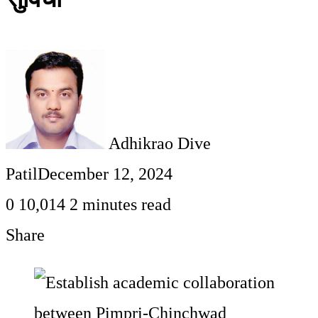
Adhikrao Dive
Patil
December 12, 2024
0
10,014
2 minutes read
Share
Facebook
Twitter
LinkedIn
Pinterest
WhatsApp
Telegram
Share
Print
via