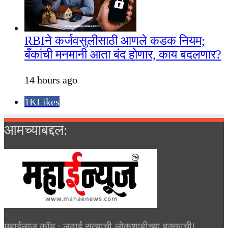
RBIने कर्जवसुलीसाठी आणले कडक नियम;
बँकांची मनमानी आता बंद होणार, काय बदलणार?
14 hours ago
1K
Likes
आमच्याबद्दल:
महाईन्यूज.कॉम : लढाई सत्याची लोकशाहीच्या हक्काची!