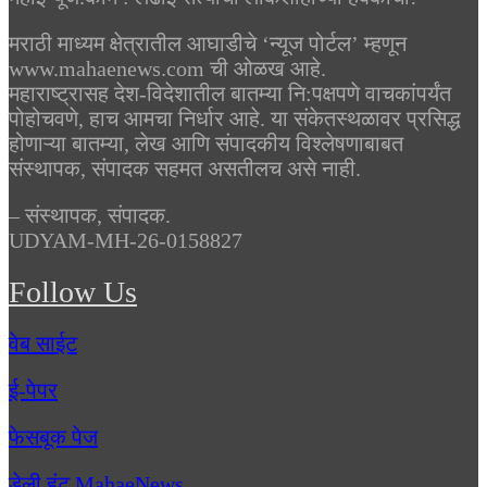
मराठी माध्यम क्षेत्रातील आघाडीचे ‘न्यूज पोर्टल’ म्हणून
www.mahaenews.com ची ओळख आहे.
महाराष्ट्रासह देश-विदेशातील बातम्या नि:पक्षपणे वाचकांपर्यंत
पोहोचवणे, हाच आमचा निर्धार आहे. या संकेतस्थळावर प्रसिद्ध
होणाऱ्या बातम्या, लेख आणि संपादकीय विश्लेषणाबाबत
संस्थापक, संपादक सहमत असतीलच असे नाही.
– संस्थापक, संपादक.
UDYAM-MH-26-0158827
Follow Us
वेब साईट
ई-पेपर
फेसबूक पेज
डेली हंट MahaeNews