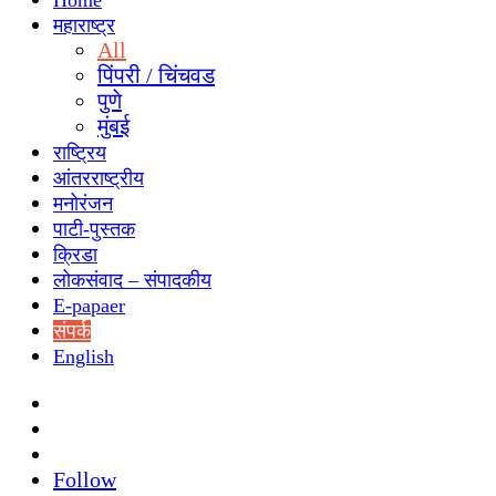
Home
महाराष्ट्र
All
पिंपरी / चिंचवड
पुणे
मुंबई
राष्ट्रिय
आंतरराष्ट्रीय
मनोरंजन
पाटी-पुस्तक
क्रिडा
लोकसंवाद – संपादकीय
E-papaer
संपर्क
English
Search
for
Switch
skin
Sidebar
Follow