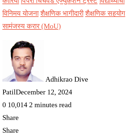
कोरिया
पिंपरी चिंचवड एज्युकेशन ट्रस्ट
विद्यार्थ्यांची
विनिमय योजना
शैक्षणिक भागीदारी
शैक्षणिक सहयोग
सामंजस्य करार (MoU)
Adhikrao Dive
Patil
December 12, 2024
0
10,014
2 minutes read
Share
Facebook
Twitter
LinkedIn
Pinterest
WhatsApp
Telegram
Share
Print
Share