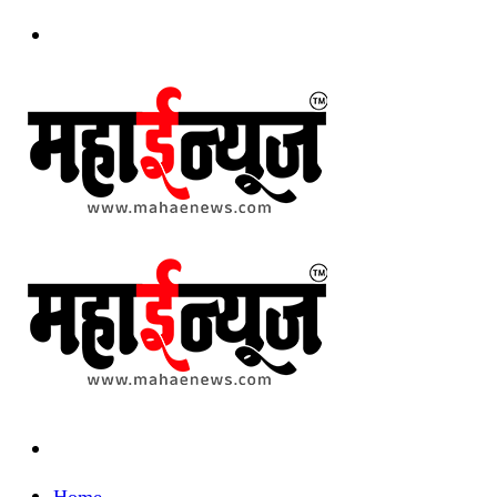
Menu
Search
for