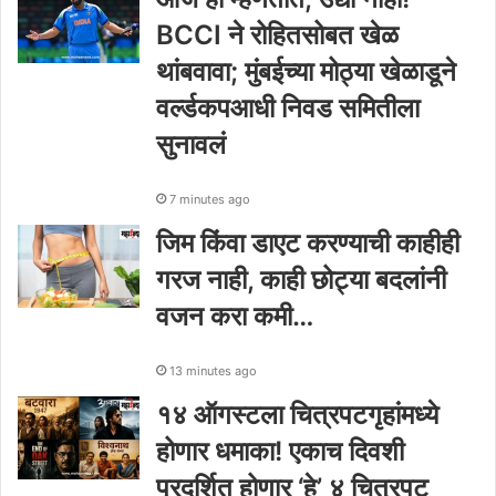
BCCI ने रोहितसोबत खेळ
थांबवावा; मुंबईच्या मोठ्या खेळाडूने
वर्ल्डकपआधी निवड समितीला
सुनावलं
7 minutes ago
जिम किंवा डाएट करण्याची काहीही
गरज नाही, काही छोट्या बदलांनी
वजन करा कमी…
13 minutes ago
१४ ऑगस्टला चित्रपटगृहांमध्ये
होणार धमाका! एकाच दिवशी
प्रदर्शित होणार ‘हे’ ४ चित्रपट