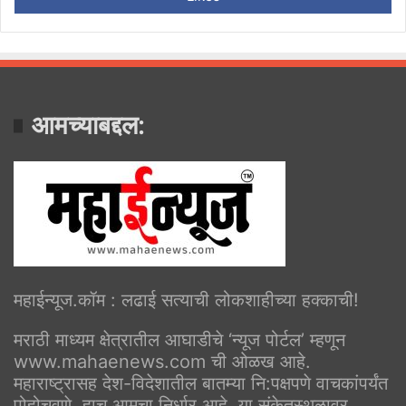
आमच्याबद्दल:
महाईन्यूज.कॉम : लढाई सत्याची लोकशाहीच्या हक्काची!
मराठी माध्यम क्षेत्रातील आघाडीचे ‘न्यूज पोर्टल’ म्हणून
www.mahaenews.com ची ओळख आहे.
महाराष्ट्रासह देश-विदेशातील बातम्या नि:पक्षपणे वाचकांपर्यंत
पोहोचवणे, हाच आमचा निर्धार आहे. या संकेतस्थळावर