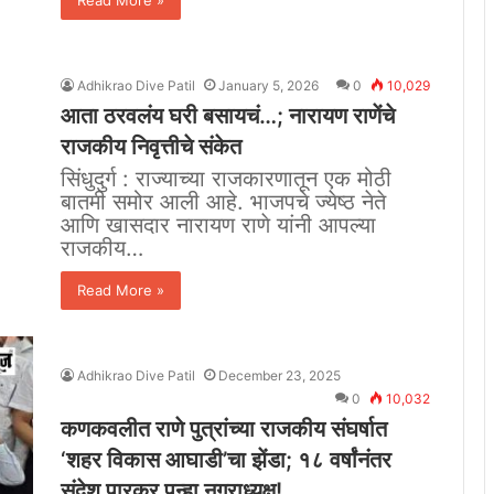
Read More »
Adhikrao Dive Patil
January 5, 2026
0
10,029
आता ठरवलंय घरी बसायचं…; नारायण राणेंचे
राजकीय निवृत्तीचे संकेत
सिंधुदुर्ग : राज्याच्या राजकारणातून एक मोठी
बातमी समोर आली आहे. भाजपचे ज्येष्ठ नेते
आणि खासदार नारायण राणे यांनी आपल्या
राजकीय…
Read More »
Adhikrao Dive Patil
December 23, 2025
0
10,032
कणकवलीत राणे पुत्रांच्या राजकीय संघर्षात
‘शहर विकास आघाडी’चा झेंडा; १८ वर्षांनंतर
संदेश पारकर पुन्हा नगराध्यक्ष!