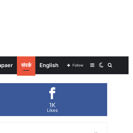
apaer
संपर्क
English
Sidebar
Switch
Search
Follow
skin
for
1K
Likes