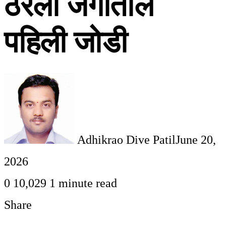
ठरली जगातील
पहिली जोडी
Adhikrao Dive Patil
June 20,
2026
0
10,029
1 minute read
Share
Facebook
Twitter
LinkedIn
Pinterest
WhatsApp
Telegram
Share
Print