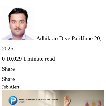
Adhikrao Dive Patil
June 20,
2026
0
10,029
1 minute read
Share
Facebook
Twitter
LinkedIn
Pinterest
WhatsApp
Telegram
Share
Print
Share
Job Alert
via
Facebook
Twitter
LinkedIn
Pinterest
Messenger
Messenger
WhatsApp
Telegram
Share
Print
Email
via