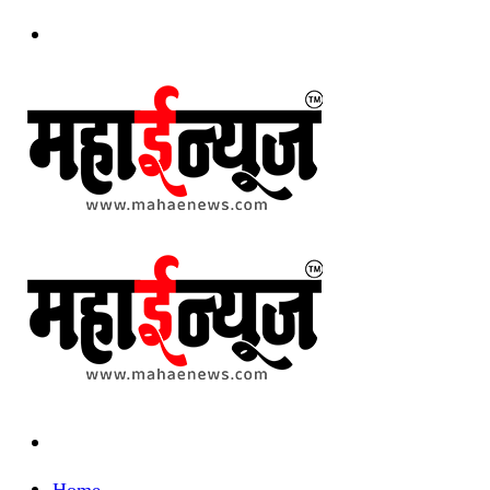
Menu
Search
for