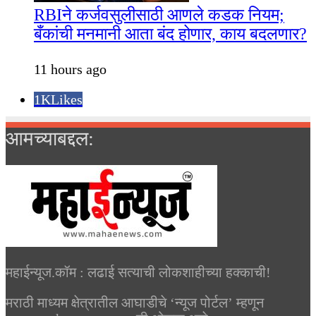
RBIने कर्जवसुलीसाठी आणले कडक नियम;
बँकांची मनमानी आता बंद होणार, काय बदलणार?
11 hours ago
1K
Likes
आमच्याबद्दल:
महाईन्यूज.कॉम : लढाई सत्याची लोकशाहीच्या हक्काची!
मराठी माध्यम क्षेत्रातील आघाडीचे ‘न्यूज पोर्टल’ म्हणून