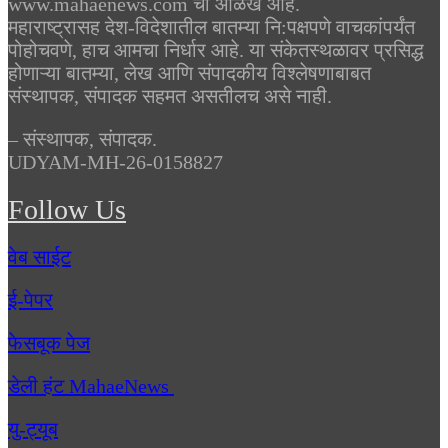
www.mahaenews.com ची ओळख आहे.
महाराष्ट्रासह देश-विदेशातील बातम्या नि:पक्षपणे वाचकांपर्यंत
पोहोचवणे, हाच आमचा निर्धार आहे. या संकेतस्थळावर प्रसिद्ध
होणाऱ्या बातम्या, लेख आणि संपादकीय विश्लेषणाबाबत
संस्थापक, संपादक सहमत असतीलच असे नाही.
– संस्थापक, संपादक.
UDYAM-MH-26-0158827
Follow Us
वेब साईट
ई-पेपर
फेसबूक पेज
डेली हंट MahaeNews
यु-ट्यूब