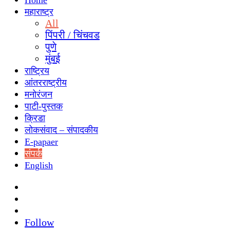
Home
महाराष्ट्र
All
पिंपरी / चिंचवड
पुणे
मुंबई
राष्ट्रिय
आंतरराष्ट्रीय
मनोरंजन
पाटी-पुस्तक
क्रिडा
लोकसंवाद – संपादकीय
E-papaer
संपर्क
English
Search
for
Switch
skin
Sidebar
Follow