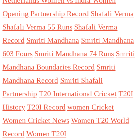
Netherlands Women vs India Women
Opening Partnership Record
Shafali Verma
Shafali Verma 55 Runs
Shafali Verma
Record
Smriti Mandhana
Smriti Mandhana
603 Fours
Smriti Mandhana 74 Runs
Smriti
Mandhana Boundaries Record
Smriti
Mandhana Record
Smriti Shafali
Partnership
T20 International Cricket
T20I
History
T20I Record
women Cricket
Women Cricket News
Women T20 World
Record
Women T20I