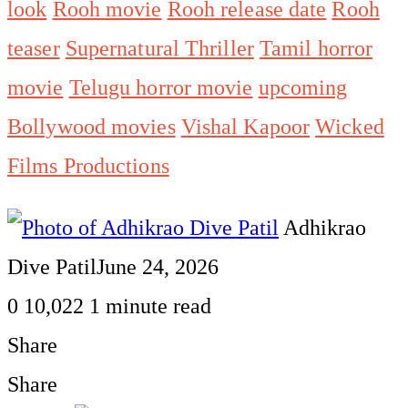
look
Rooh movie
Rooh release date
Rooh
teaser
Supernatural Thriller
Tamil horror
movie
Telugu horror movie
upcoming
Bollywood movies
Vishal Kapoor
Wicked
Films Productions
Adhikrao
Dive Patil
June 24, 2026
0
10,022
1 minute read
Share
Facebook
Twitter
LinkedIn
Pinterest
WhatsApp
Telegram
Share
Print
Share