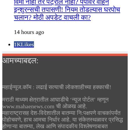
विमा नाही तर पेट्रोल नाही? पंपावर वाहन
इन्शुरन्सची तपासणी! नियम तोडल्यास घरपोच
चलान? मोठी अपडेट वाचली का?
14 hours ago
1K
Likes
आमच्याबद्दल:
महाईन्यूज.कॉम : लढाई सत्याची लोकशाहीच्या हक्काची!
मराठी माध्यम क्षेत्रातील आघाडीचे ‘न्यूज पोर्टल’ म्हणून
www.mahaenews.com ची ओळख आहे.
महाराष्ट्रासह देश-विदेशातील बातम्या नि:पक्षपणे वाचकांपर्यंत
पोहोचवणे, हाच आमचा निर्धार आहे. या संकेतस्थळावर प्रसिद्ध
होणाऱ्या बातम्या, लेख आणि संपादकीय विश्लेषणाबाबत