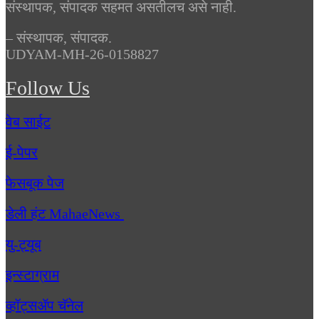
संस्थापक, संपादक सहमत असतीलच असे नाही.
– संस्थापक, संपादक.
UDYAM-MH-26-0158827
Follow Us
वेब साईट
ई-पेपर
फेसबूक पेज
डेली हंट MahaeNews
यु-ट्यूब
इन्स्टाग्राम
व्हॉट्सॲप चॅनेल