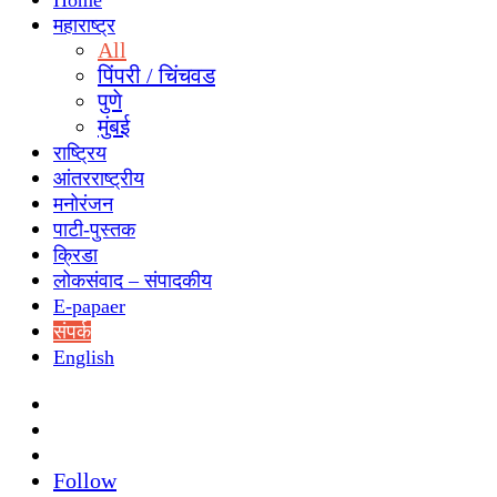
Home
महाराष्ट्र
All
पिंपरी / चिंचवड
पुणे
मुंबई
राष्ट्रिय
आंतरराष्ट्रीय
मनोरंजन
पाटी-पुस्तक
क्रिडा
लोकसंवाद – संपादकीय
E-papaer
संपर्क
English
Search
for
Switch
skin
Sidebar
Follow