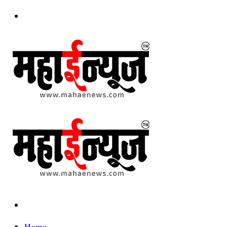
Menu
Search
for