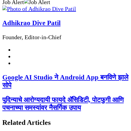
Job Alert
via
Facebook
Twitter
LinkedIn
Pinterest
Messenger
Messenger
WhatsApp
Telegram
Share
Print
Email
via
Adhikrao Dive Patil
Email
Founder, Editor-in-Chief
Website
Facebook
Twitter
Google AI Studio ने Android App बनविणे झाले
सोपे
पुदिन्याचे आरोग्यदायी फायदे ॲसिडिटी, पोटफुगी आणि
पचनाच्या समस्यांवर नैसर्गिक उपाय
Related Articles