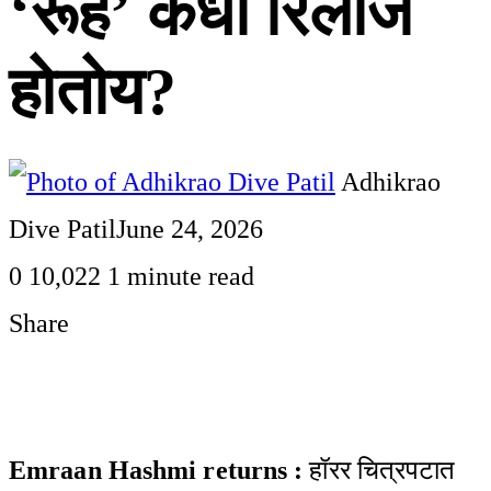
‘रूह’ कधी रिलीज
होतोय?
Adhikrao
Dive Patil
June 24, 2026
0
10,022
1 minute read
Share
Facebook
Twitter
LinkedIn
Pinterest
WhatsApp
Telegram
Share
Print
via
Email
Emraan Hashmi returns :
हॉरर चित्रपटात