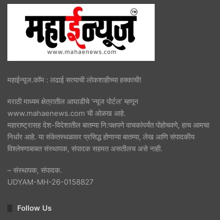
महाईन्यूज.कॉम : लढाई सत्याची लोकशाहीच्या हक्काची!
मराठी माध्यम क्षेत्रातील आघाडीचे ‘न्यूज पोर्टल’ म्हणून
www.mahaenews.com ची ओळख आहे.
महाराष्ट्रासह देश-विदेशातील बातम्या नि:पक्षपणे वाचकांपर्यंत पोहोचवणे, हाच आमचा
निर्धार आहे. या संकेतस्थळावर प्रसिद्ध होणाऱ्या बातम्या, लेख आणि संपादकीय
विश्लेषणाबाबत संस्थापक, संपादक सहमत असतीलच असे नाही.
– संस्थापक, संपादक.
UDYAM-MH-26-0158827
Follow Us