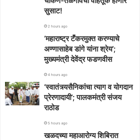
चाकण-तळेगावची वाहतूक होणार
सुसाट!
2 hours ago
‘महाराष्ट्र टँकरमुक्त करण्याचे
अण्णासाहेब डांगे यांना श्रेय’;
मुख्यमंत्री देवेंद्र फडणवीस
4 hours ago
‘स्वातंत्र्यसैनिकांचा त्याग व योगदान
प्रेरणादायी’; पालकमंत्री संजय
राठोड
5 hours ago
खळदच्या महाआरोग्य शिबिरात