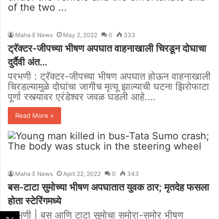
Maha E News
May 2, 2022
0
333
ट्रॅक्टर-जीपच्या भीषण अपघात वाहनाखाली चिरडून दोघाचा
दुर्दैवी अंत…
परभणी : ट्रॅक्टर-जीपच्या भीषण अपघात होऊन वाहनाखाली
चिरडल्यामुळे दोघांचा जागीच मृत्यू झाल्याची घटना झिरोफाटा
पूर्णा रस्त्यावर एरंडेश्वर जवळ घडली आहे.…
Read More »
Maha E News
April 22, 2022
0
343
बस-टाटा सुमोच्या भीषण अपघातात युवक ठार; मृतदेह फसला
होता स्टेरिंगमध्ये
परभणी | बस आणि टाटा सुमोचा समोरा-समोर भीषण