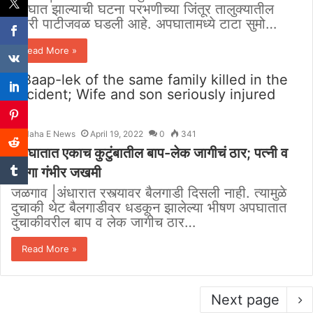
अपघात झाल्याची घटना परभणीच्या जिंतूर तालुक्यातील
पांगरी पाटीजवळ घडली आहे. अपघातामध्ये टाटा सुमो…
Read More »
Maha E News
April 19, 2022
0
341
अपघातात एकाच कुटुंबातील बाप-लेक जागीचं ठार; पत्नी व
मुलगा गंभीर जखमी
जळगाव |अंधारात रस्त्यावर बैलगाडी दिसली नाही. त्यामुळे
दुचाकी थेट बैलगाडीवर धडकून झालेल्या भीषण अपघातात
दुचाकीवरील बाप व लेक जागीच ठार…
Read More »
Next page