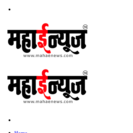
Menu
Search
for