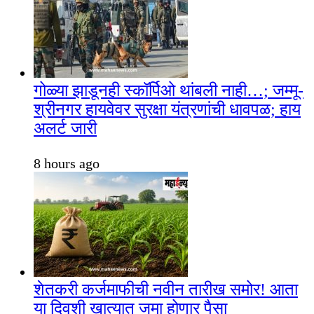
गोळ्या झाडूनही स्कॉर्पिओ थांबली नाही…; जम्मू-
श्रीनगर हायवेवर सुरक्षा यंत्रणांची धावपळ; हाय
अलर्ट जारी
8 hours ago
शेतकरी कर्जमाफीची नवीन तारीख समोर! आता
या दिवशी खात्यात जमा होणार पैसा