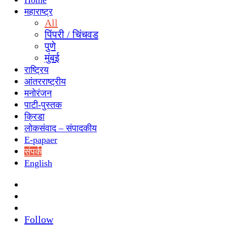
Home
महाराष्ट्र
All
पिंपरी / चिंचवड
पुणे
मुंबई
राष्ट्रिय
आंतरराष्ट्रीय
मनोरंजन
पाटी-पुस्तक
क्रिडा
लोकसंवाद – संपादकीय
E-papaer
संपर्क
English
Search
for
Switch
skin
Sidebar
Follow