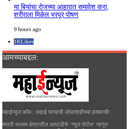
या बियांचा रोजच्या आहारात समावेश करा,
शरीराला मिळेल भरपूर पोषण
9 hours ago
1K
Likes
आमच्याबद्दल:
महाईन्यूज.कॉम : लढाई सत्याची लोकशाहीच्या हक्काची!
मराठी माध्यम क्षेत्रातील आघाडीचे ‘न्यूज पोर्टल’ म्हणून