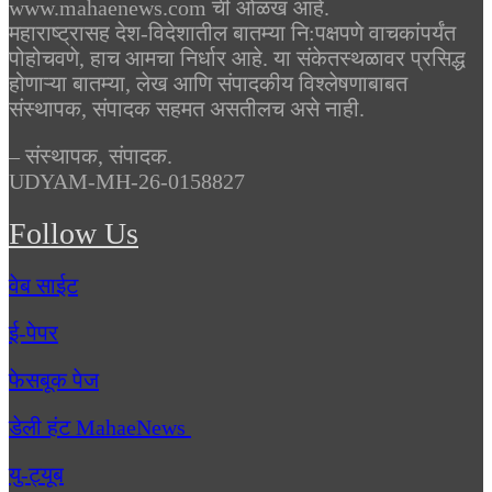
www.mahaenews.com ची ओळख आहे.
महाराष्ट्रासह देश-विदेशातील बातम्या नि:पक्षपणे वाचकांपर्यंत
पोहोचवणे, हाच आमचा निर्धार आहे. या संकेतस्थळावर प्रसिद्ध
होणाऱ्या बातम्या, लेख आणि संपादकीय विश्लेषणाबाबत
संस्थापक, संपादक सहमत असतीलच असे नाही.
– संस्थापक, संपादक.
UDYAM-MH-26-0158827
Follow Us
वेब साईट
ई-पेपर
फेसबूक पेज
डेली हंट MahaeNews
यु-ट्यूब