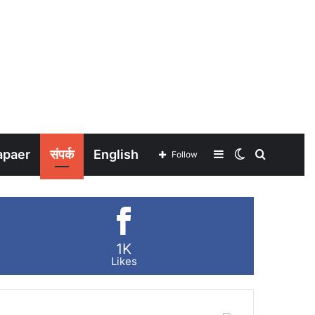
apaer
संपर्क
English
Sidebar
Switch
Search
Follow
skin
for
1K
Likes