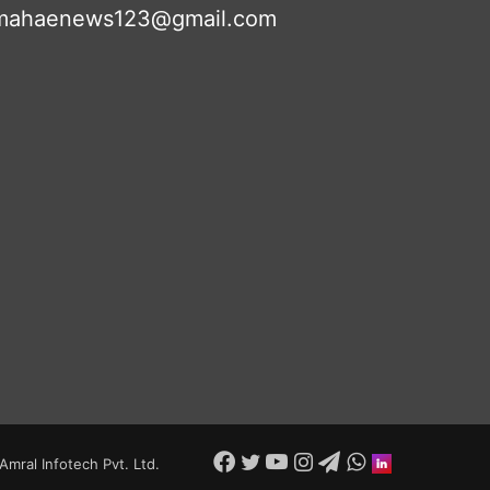
mahaenews123@gmail.com
Facebook
Twitter
YouTube
Instagram
Telegram
WhatsApp
inStories
Amral Infotech Pvt. Ltd.