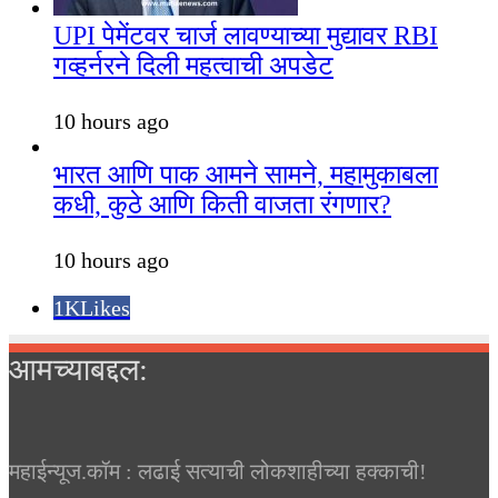
UPI पेमेंटवर चार्ज लावण्याच्या मुद्यावर RBI
गव्हर्नरने दिली महत्वाची अपडेट
10 hours ago
भारत आणि पाक आमने सामने, महामुकाबला
कधी, कुठे आणि किती वाजता रंगणार?
10 hours ago
1K
Likes
आमच्याबद्दल:
महाईन्यूज.कॉम : लढाई सत्याची लोकशाहीच्या हक्काची!