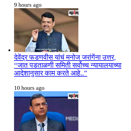
9 hours ago
देवेंद्र फडणवीस यांचं मनोज जरांगेंना उत्तर,
“जात पडताळणी समिती सर्वोच्च न्यायालयाच्या
आदेशानुसार काम करते आहे..”
10 hours ago