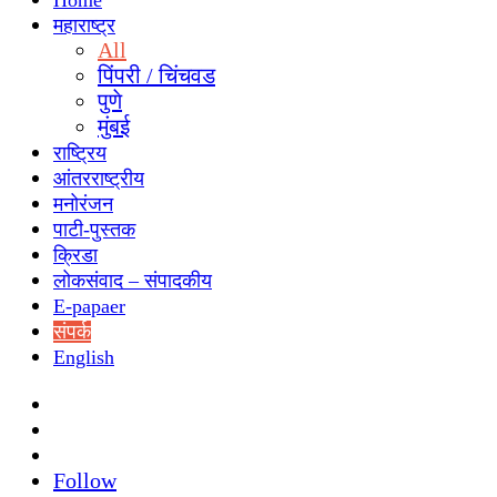
Home
महाराष्ट्र
All
पिंपरी / चिंचवड
पुणे
मुंबई
राष्ट्रिय
आंतरराष्ट्रीय
मनोरंजन
पाटी-पुस्तक
क्रिडा
लोकसंवाद – संपादकीय
E-papaer
संपर्क
English
Search
for
Switch
skin
Sidebar
Follow