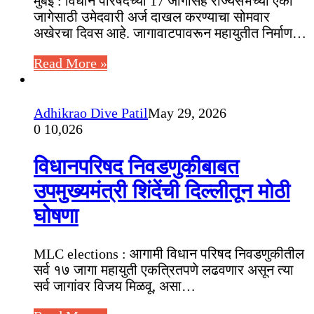
मुंबई : विधान परिषदेच्या 17 जागांसह राज्यसभेच्या एका
जागेसाठी उमेदवारी अर्ज दाखल करण्याचा सोमवार
अखेरचा दिवस आहे. जागावाटपावरून महायुतीत निर्माण…
Read More »
Adhikrao Dive Patil
May 29, 2026
0
10,026
विधानपरिषद निवडणुकीबाबत
उपमुख्यमंत्री शिंदेंची दिल्लीतून मोठी
घोषणा
MLC elections : आगामी विधान परिषद निवडणुकीतील
सर्व १७ जागा महायुती एकत्रितपणे लढवणार असून त्या
सर्व जागांवर विजय मिळवू, असा…