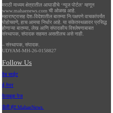
मराठी माध्यम क्षेत्रातील आघाडीचे ‘न्यूज पोर्टल’ म्हणून
www.mahaenews.com ची ओळख आहे.
महाराष्ट्रासह देश-विदेशातील बातम्या नि:पक्षपणे वाचकांपर्यंत
पोहोचवणे, हाच आमचा निर्धार आहे. या संकेतस्थळावर प्रसिद्ध
होणाऱ्या बातम्या, लेख आणि संपादकीय विश्लेषणाबाबत
संस्थापक, संपादक सहमत असतीलच असे नाही.
– संस्थापक, संपादक.
UDYAM-MH-26-0158827
Follow Us
वेब साईट
ई-पेपर
फेसबूक पेज
डेली हंट MahaeNews