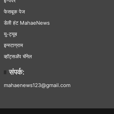
ई-पेपर
फेसबूक पेज
डेली हंट MahaeNews
यु-ट्यूब
इन्स्टाग्राम
व्हॉट्सॲप चॅनेल
संपर्क:
mahaenews123@gmail.com