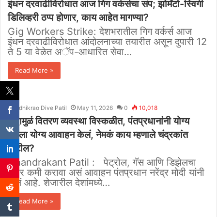
इंधन दरवाढीविरोधात आज गिग वर्कर्सचा संप; झोमॅटो-स्विगी
डिलिव्हरी ठप्प होणार, काय आहेत मागण्या?
Gig Workers Strike: देशभरातील गिग वर्कर्स आज
इंधन दरवाढीविरोधात आंदोलनाच्या तयारीत असून दुपारी 12
ते 5 या वेळेत अॅप-आधारित सेवा…
Read More »
Adhikrao Dive Patil
May 11, 2026
0
10,018
युद्धामुळं वितरण व्यवस्था विस्कळीत, पंतप्रधानांनी योग्य
वेळेला योग्य आवाहन केलं, नेमकं काय म्हणाले चंद्रकांत
पाटील?
Chandrakant Patil : पेट्रोल, गॅस आणि डिझेलचा
वापर कमी करावा असं आवाहन पंतप्रधान नरेंद्र मोदी यांनी
केलं आहे. शेजारील देशांमध्ये…
Read More »