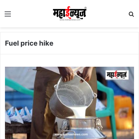
Menu
S
fo
Fuel price hike