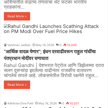
आशियातील वाढत्या तणावाचा थेट फटका भारतीय
ग्राहकांना…
Read More »
Vaishnav Jadhav
May 19, 2026
0
10,045
“आर्थिक वादळ येणार”; इंधन दरवाढीवरून राहुल गांधींचा
पंतप्रधान मोदींवर घणाघात
Rahul Gandhi | देशभरात पेट्रोल आणि डिझेलच्या दरात
सलग दुसऱ्यांदा झालेल्या वाढीनंतर राजकीय वातावरण
चांगलेच तापले आहे. लोकसभेतील विरोधी पक्षनेते राहुल…
Read More »
Adhikrao Dive Patil
May 16, 2026
0
10,021