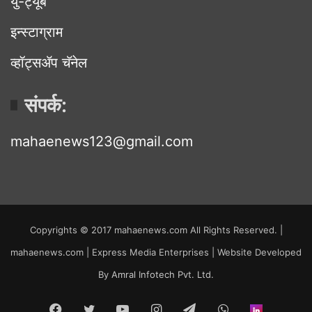
यु-ट्यूब
इन्स्टाग्राम
व्हॉट्सॲप चॅनेल
संपर्क:
mahaenews123@gmail.com
Copyrights © 2017 mahaenews.com All Rights Reserved. |
mahaenews.com | Express Media Enterprises | Website Developed
By
Amral Infotech Pvt. Ltd.
Facebook
Twitter
YouTube
Instagram
Telegram
WhatsApp
inStor