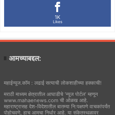
1K
Likes
आमच्याबद्दल:
महाईन्यूज.कॉम : लढाई सत्याची लोकशाहीच्या हक्काची!
मराठी माध्यम क्षेत्रातील आघाडीचे ‘न्यूज पोर्टल’ म्हणून
www.mahaenews.com ची ओळख आहे.
महाराष्ट्रासह देश-विदेशातील बातम्या नि:पक्षपणे वाचकांपर्यंत
पोहोचवणे, हाच आमचा निर्धार आहे. या संकेतस्थळावर