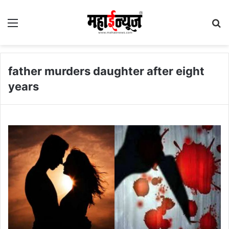
Menu
S
fo
father murders daughter after eight
years