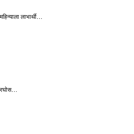
 महिन्याला लाभार्थी…
र भरघोस…