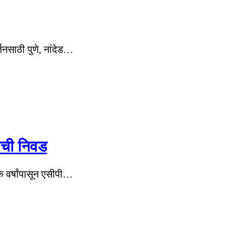
जनसाठी पुणे, नांदेड…
ाची निवड
क वर्षांपासून एसीपी…