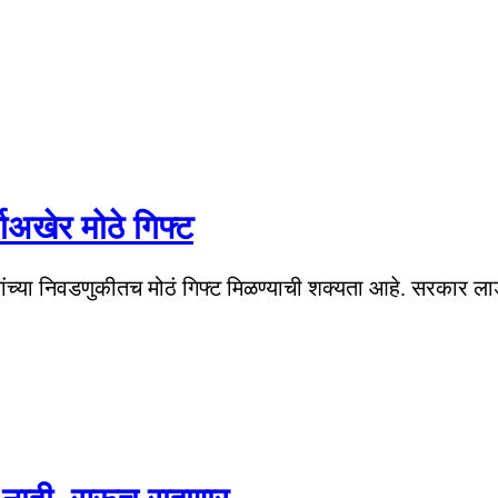
षाअखेर मोठे गिफ्ट
्थांच्या निवडणुकीतच मोठं गिफ्ट मिळण्याची शक्यता आहे. सरकार ला