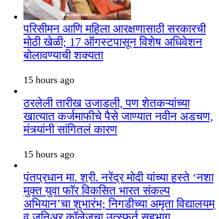
परिसीमन आणि महिला आरक्षणासाठी सरकारची
मोठी खेळी; 17 ऑगस्टपासून विशेष अधिवेशन
बोलावण्याची शक्यता
15 hours ago
ठरलेली तारीख उजाडली, पण शेतकऱ्यांच्या
खात्यात कर्जमाफीचे पैसे जाण्यात नवीन अडचण,
मंत्र्यांनी सांगितलं कारण
15 hours ago
पंतप्रधान मा. श्री. नरेंद्र मोदी यांच्या हस्ते ‘नशा
मुक्त युवा फॉर विकसित भारत संकल्प
अभियान’चा शुभारंभ; निगडीच्या अमृता विद्यालयम्
व जुनिअर कॉलेजचा उत्स्फूर्त सहभाग