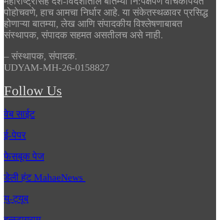
महाराष्ट्रासह देश-विदेशातील बातम्या नि:पक्षपणे वाचकांपर्यंत
पोहोचवणे, हाच आमचा निर्धार आहे. या संकेतस्थळावर प्रसिद्ध
होणाऱ्या बातम्या, लेख आणि संपादकीय विश्लेषणाबाबत
संस्थापक, संपादक सहमत असतीलच असे नाही.
– संस्थापक, संपादक.
UDYAM-MH-26-0158827
Follow Us
वेब साईट
ई-पेपर
फेसबूक पेज
डेली हंट MahaeNews
यु-ट्यूब
इन्स्टाग्राम