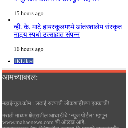
15 hours ago
व्ही. के. माटे हायस्कूलमध्ये आंतरशालेय संस्कृत
नाट्य स्पर्धा उत्साहात संपन्न
16 hours ago
1K
Likes
आमच्याबद्दल:
महाईन्यूज.कॉम : लढाई सत्याची लोकशाहीच्या हक्काची!
मराठी माध्यम क्षेत्रातील आघाडीचे ‘न्यूज पोर्टल’ म्हणून
www.mahaenews.com ची ओळख आहे.