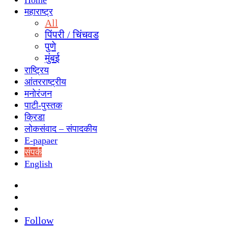
Home
महाराष्ट्र
All
पिंपरी / चिंचवड
पुणे
मुंबई
राष्ट्रिय
आंतरराष्ट्रीय
मनोरंजन
पाटी-पुस्तक
क्रिडा
लोकसंवाद – संपादकीय
E-papaer
संपर्क
English
Search
for
Switch
skin
Sidebar
Follow