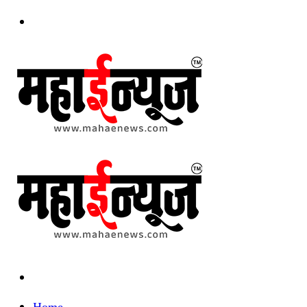
Menu
Search
for